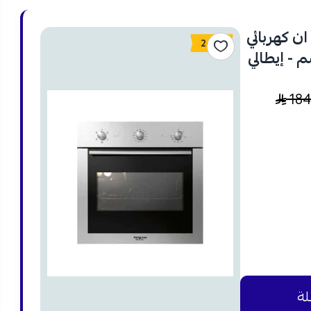
ن كهربائي
24%
ئف - 60x60 سم - إيطالي
18
لة