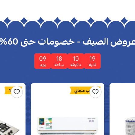
روض الصيف - خصومات حتى 60%
09
18
10
17
ثانية
دقيقة
ساعة
يوم
تركيب مجاني
16%