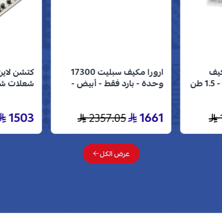
كيف
ارورا مكيف سبليت 17300
شباك 18000 وحدة - 1.5 طن
وحدة - بارد فقط - أبيض -
AR-18MVC
إيطالي من
فضي J5020
1503
1661
2357.05
عرض الكل