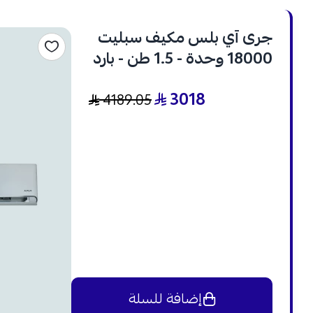
جرى آي بلس مكيف سبليت
18000 وحدة - 1.5 طن - بارد
وحار - انفرتر - GWH18AVDXE
3018
4189.05
إضافة للسلة