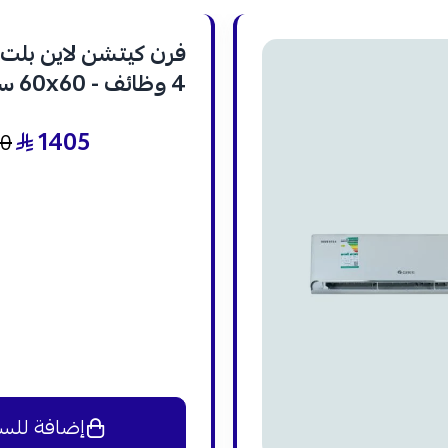
فرن كيتشن لاين بلت ا
4 وظا
- KL-E 604
1405
40
إضافة للس