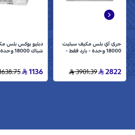
جرى آي بلس مكيف سبليت
دبليو بوكس بلس م
18000 وحدة - بارد فقط -
انفرتر - GWC18AVDXE
- بارد فقط - WBW18CPLUS
1136
2822
1638.75
3901.39