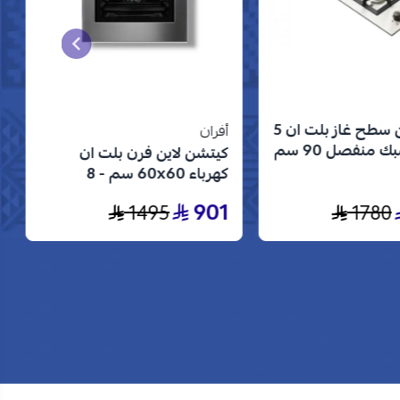
كتشن لاين سطح غاز بلت ان 5
أفران
شعلات شبك منفصل 90 سم
كيتشن لاين فرن بلت ان
 الستانلس ستيل
كهرباء 60x60 سم - 8
وظائف - ستيل - KL-8BIOD-
901
1495
1780
70S