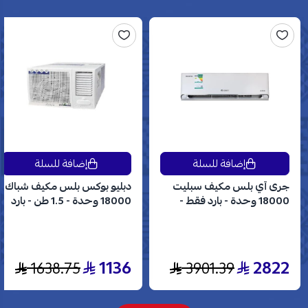
إضافة للسلة
إضافة للسلة
جرى آي بلس مكيف سبليت
دبليو بوكس بلس مكيف شباك
18000 وحدة - بارد فقط -
18000 وحدة - 1.5 طن - بارد
انفرتر - GWC18AVDXE
فقط - WBW18CPLUS
1136
2822
1638.75
3901.39