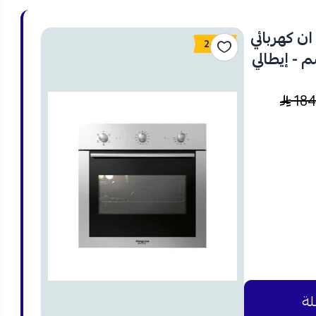
ن كهربائي
24%
ئف - 60x60 سم - إيطالي
18
لة