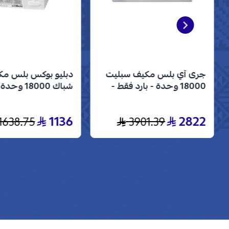
جرى آي بلس مكيف سبليت
دبليو بوكس بلس م
18000 وحدة - بارد فقط -
انفرتر - GWC18AVDXE
- بارد فقط - WBW18CPLUS
1136
2822
1638.75
3901.39