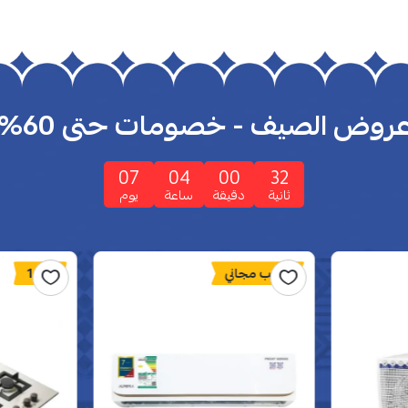
روض الصيف - خصومات حتى 60%
07
04
00
31
ثانية
دقيقة
ساعة
يوم
تركيب مجاني
16%