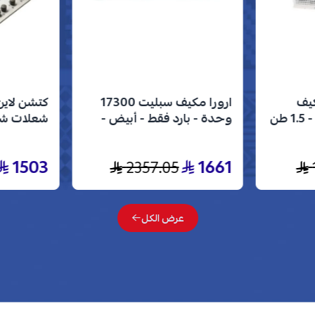
كيف
ارورا مكيف سبليت 17300
شباك 18000 وحدة - 1.5 طن
وحدة - بارد فقط - أبيض -
AR-18MVC
إيطالي من
فضي J5020
1503
1661
2357.05
عرض الكل