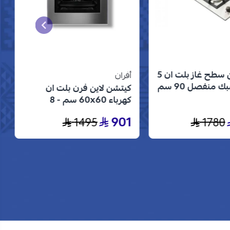
كتشن لاين سطح غاز بلت ان 5
أفران
شعلات شبك منفصل 90 سم
كيتشن لاين فرن بلت ان
 الستانلس ستيل
كهرباء 60x60 سم - 8
وظائف - ستيل - KL-8BIOD-
901
1495
1780
70S