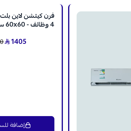
فرن كيتشن لاين بلت ا
4 وظا
- KL-E 604
1405
40
إضافة للس