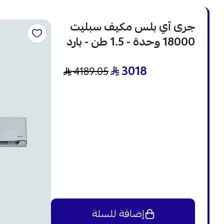
جرى آي بلس مكيف سبليت
18000 وحدة - 1.5 طن - بارد
وحار - انفرتر - GWH18AVDXE
3018
4189.05
إضافة للسلة