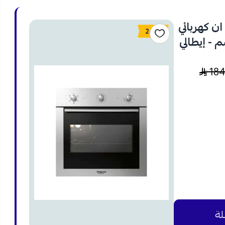
ن كهربائي
24%
ئف - 60x60 سم - إيطالي
18
لة