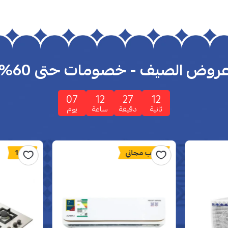
روض الصيف - خصومات حتى 60%
07
12
27
10
ثانية
دقيقة
ساعة
يوم
تركيب مجاني
16%