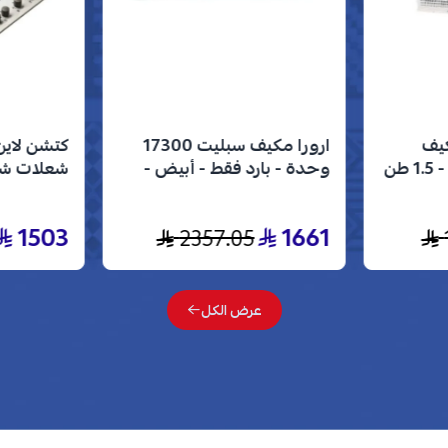
كيف
ارورا مكيف سبليت 17300
شباك 18000 وحدة - 1.5 طن
وحدة - بارد فقط - أبيض -
AR-18MVC
إيطالي من
فضي J5020
1503
1661
2357.05
عرض الكل