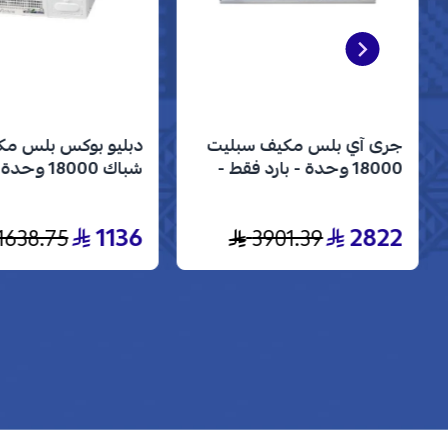
جرى آي بلس مكيف سبليت
دبليو بوكس بلس م
18000 وحدة - بارد فقط -
انفرتر - GWC18AVDXE
- بارد فقط - WBW18CPLUS
1136
2822
1638.75
3901.39