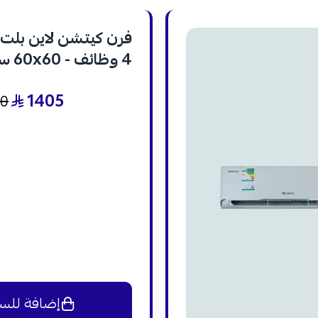
فرن كيتشن لاين بلت ا
4 وظا
- KL-E 604
1405
40
إضافة للس