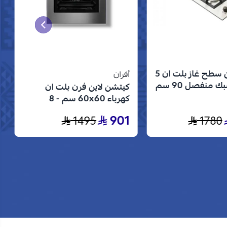
كتشن لاين سطح غاز بلت ان 5
أفران
شعلات شبك منفصل 90 سم
كيتشن لاين فرن بلت ان
 الستانلس ستيل
كهرباء 60x60 سم - 8
وظائف - ستيل - KL-8BIOD-
901
1495
1780
70S