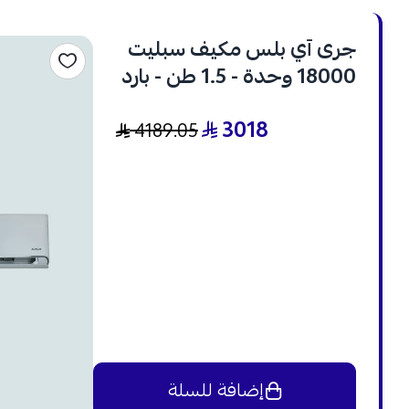
جرى آي بلس مكيف سبليت
18000 وحدة - 1.5 طن - بارد
وحار - انفرتر - GWH18AVDXE
3018
4189.05
إضافة للسلة