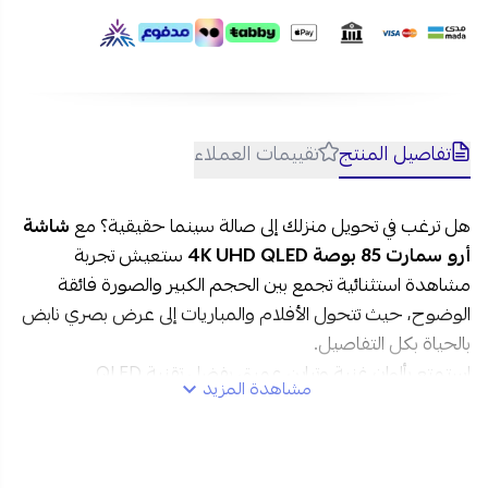
استمتع بتجربة سينمائية فاخرة مع شاشة أرو سمارت 85 بوصة
بدقة 4K UHD ونوع شاشة QLED من متجر نجم وعيش أجواء
الترفيه الحقيقي داخل منزلك، مع الشحن السريع والآمن إلى جميع
مدن السعودية وإمكانية التقسيط المريح حتى 4 دفعات بدون
تفاصيل المنتج
تقييمات العملاء
فوائد عبر تمارا وتابي.
هل ترغب في تحويل منزلك إلى صالة سينما حقيقية؟ مع
شاشة
أرو سمارت 85 بوصة 4K UHD QLED
ستعيش تجربة
مشاهدة استثنائية تجمع بين الحجم الكبير والصورة فائقة
الوضوح، حيث تتحول الأفلام والمباريات إلى عرض بصري نابض
بالحياة بكل التفاصيل.
استمتع بألوان غنية وتباين عميق بفضل تقنية QLED
مشاهدة المزيد
وHDR10+، مع صوت محيطي ثلاثي الأبعاد Dolby Atmos
ونظام WebOS الذكي الذي يمنحك تحكمًا سلسًا وسريعًا في كل
محتوى ترفيهي تحبه.