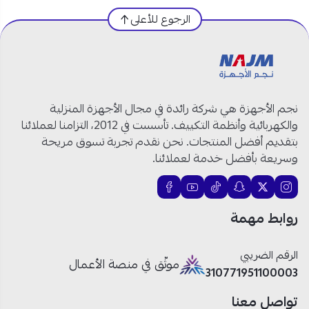
الرجوع للأعلى
مواصفات شاشة أرو سمارت 85 بوصة في السعودية:
العلامة التجارية:
أرو
رقم الموديل:
RO-85LPWQ
حجم الشاشة:
85 بوصة
نجم الأجهزة هي شركة رائدة في مجال الأجهزة المنزلية
نوع الشاشة:
سمارت
QLED
والكهربائية وأنظمة التكييف. تأسست في 2012، التزامنا لعملائنا
الدقة:
3840 × 2160 – 4K UHD
بتقديم أفضل المنتجات. نحن نقدم تجربة تسوق مريحة
تقنيات الصورة:
HDR / HDR10+
وسريعة بأفضل خدمة لعملائنا.
نظام التشغيل:
WebOS
تقنيات الصوت:
Dolby Atmos
اللون:
أسود
روابط مهمة
الاتصال:
Wi-Fi + Bluetooth
المنافذ:
HDMI / USB
الرقم الضريبي
التصميم:
حواف رفيعة بتصميم أنيق
موثّق في منصة الأعمال
310771951100003
نوع الاستخدام:
سينما منزلية – ألعاب – بث مباشر
– ترفيه متكامل
تواصل معنا