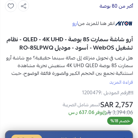
أكبر من 80 بوصة
ارو
انقر هنا للمزيد من
أرو شاشة سمارت 85 بوصة - QLED - 4K UHD - نظام
تشغيل WebOS - أسود - موديل RO-85LPWQ
هل ترغب في تحويل منزلك إلى صالة سينما حقيقية؟ مع
شاشة أرو
سمارت 85 بوصة 4K UHD QLED
ستعيش تجربة مشاهدة
استثنائية تجمع بين الحجم الكبير والصورة فائقة الوضوح، حيث
تتحول الأفلام والمباريات إلى عرض بصري نابض بالحياة بكل
قراءة المزيد
التفاصيل.
رقم الموديل :
1200479
استمتع بألوان غنية وتباين عميق بفضل تقنية QLED وHDR10+،
2,757 SAR
مع صوت محيطي ثلاثي الأبعاد Dolby Atmos ونظام WebOS
السعر شامل الضريبة
3,394.06
الذكي الذي يمنحك تحكمًا سلسًا وسريعًا في كل محتوى ترفيهي
وفر 637.06 ر.س
تحبه.
خصم 18%
مواصفات شاشة أرو سمارت 85 بوصة في السعودية: