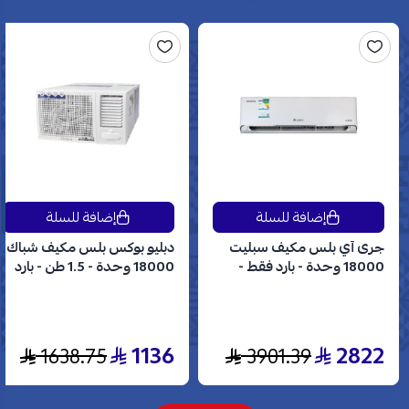
إضافة للسلة
إضافة للسلة
جرى آي بلس مكيف سبليت
دبليو بوكس بلس مكيف شباك
18000 وحدة - بارد فقط -
18000 وحدة - 1.5 طن - بارد
انفرتر - GWC18AVDXE
فقط - WBW18CPLUS
1136
2822
1638.75
3901.39