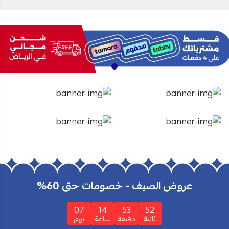
الأفران
الشاشات
تسوق الأن
تسوق الأن
عروض الصيف - خصومات حتى 60%
07
14
53
52
ثانية
دقيقة
ساعة
يوم