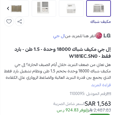
مكيف شباك
ال جي
انقر هنا للمزيد من
إل جي مكيف شباك 18000 وحدة - 1.5 طن - بارد
فقط - W181EC.SN0
هل تعاني من ضعف التبريد خلال أيام الصيف الحارة؟
إل جي
مكيف شباك 18000 وحدة بحجم 1.5 طن ونظام تشغيل بارد فقط
الذي يجمع بين
قدرة التبريد العالية
و
الضاغط الروتاري عالي الكفاءة
لتستمتع بأداء مستقر وتدفق هواء قوي يغطي المساحة بكفاءة
قراءة المزيد
مع استهلاك اقتصادي للطاقة.
رقم الموديل :
1100095
1,563 SAR
مواصفات إل جي مكيف شباك 18000 وحدة في السعودية:
السعر شامل الضريبة
2,487.83
العلامة التجارية:
إل جي
وفر 924.83 ر.س