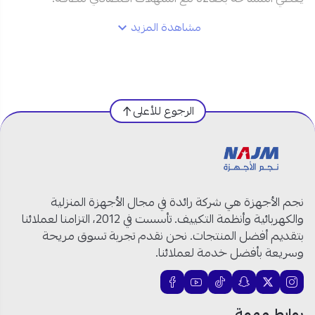
مشاهدة المزيد
مواصفات إل جي مكيف شباك 18000 وحدة في السعودية:
العلامة التجارية:
إل جي
رقم الموديل:
W181EC.SN0
الرجوع للأعلى
نوع المكيف:
مكيف شباك
السعة:
18000 وحدة
الحجم:
1.5 طن
نظام التشغيل:
بارد فقط
نوع الضاغط:
روتاري
نجم الأجهزة هي شركة رائدة في مجال الأجهزة المنزلية
اللون:
أبيض
والكهربائية وأنظمة التكييف. تأسست في 2012، التزامنا لعملائنا
بتقديم أفضل المنتجات. نحن نقدم تجربة تسوق مريحة
وسريعة بأفضل خدمة لعملائنا.
مكيف إل جي شباك 1.5 طن: تبريد قوي يدوم طوال
الصيف!
قدرة تبريد 18000 وحدة:
تمنحك تبريداً سريعاً وفعالاً
روابط مهمة