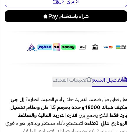
اشتري الآن
نعم، بفضل قدرته التبريدية البالغة 18000 وحدة يعد مناسباً
للمساحات المتوسطة إلى الكبيرة ويوفر تبريداً فعالاً وسريعاً.
2- ما مميزات الضاغط الروتاري في مكيف إل جي؟
يتميز الضاغط الروتاري بكفاءة تشغيل عالية وأداء مستقر مع
مستوى ضوضاء أقل مقارنة بالعديد من أنواع الضواغط التقليدية.
3- هل يستهلك مكيف إل جي الشباك كهرباء بشكل كبير؟
تم تصميم المكيف لتحقيق توازن بين قوة التبريد وكفاءة استهلاك
الطاقة، مما يساعد على خفض تكاليف التشغيل قدر الإمكان.
4- هل يوفر المكيف توزيعاً جيداً للهواء داخل الغرفة؟
نعم، يدعم خاصية توزيع الهواء التلقائي وتدفق الهواء بعيد المدى
لضمان وصول البرودة إلى مختلف أنحاء المكان.
تفاصيل المنتج
تقييمات العملاء
هل تعاني من ضعف التبريد خلال أيام الصيف الحارة؟
إل جي
مكيف شباك 18000 وحدة بحجم 1.5 طن ونظام تشغيل
بارد فقط
الذي يجمع بين
قدرة التبريد العالية
و
الضاغط
الروتاري عالي الكفاءة
لتستمتع بأداء مستقر وتدفق هواء قوي
يغطي المساحة بكفاءة مع استهلاك اقتصادي للطاقة.