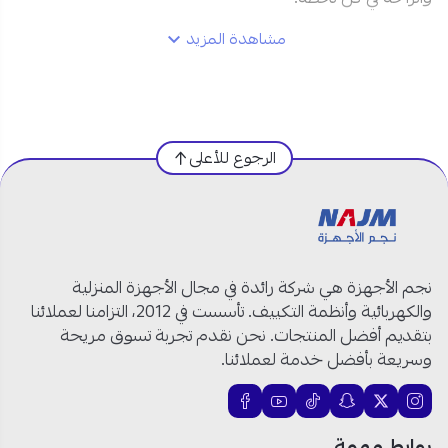
مشاهدة المزيد
مواصفات أرورا مكيف سبليت 12100 وحدة في السعودية:
العلامة التجارية:
أرورا
رقم الموديل:
AR-12MVH
الرجوع للأعلى
النوع:
مكيف سبليت
نظام التشغيل:
حار وبارد
سعة التبريد:
12100 وحدة
الحجم:
1 طن
قدرة التبريد:
3550 واط
نجم الأجهزة هي شركة رائدة في مجال الأجهزة المنزلية
سعة التدفئة:
10500 وحدة حرارية
والكهربائية وأنظمة التكييف. تأسست في 2012، التزامنا لعملائنا
قدرة التدفئة:
3080 واط
بتقديم أفضل المنتجات. نحن نقدم تجربة تسوق مريحة
تدفق الهواء الداخلي:
950 م³/ساعة
وسريعة بأفضل خدمة لعملائنا.
مستوى الضوضاء الداخلي:
35–42 ديسيبل
مستوى الضوضاء الخارجي:
54 ديسيبل
نوع الضاغط:
GMCC ROTARY
روابط مهمة
سرعات المروحة:
توربو / عالي / متوسط / منخفض