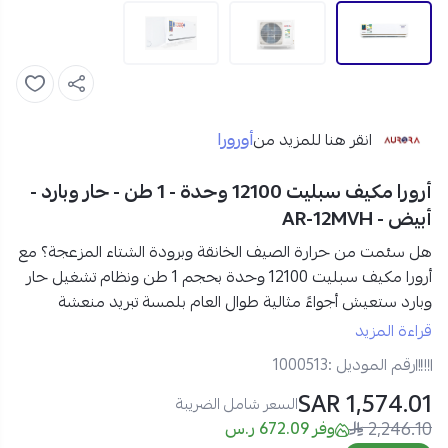
أورورا
انقر هنا للمزيد من
أرورا مكيف سبليت 12100 وحدة - 1 طن - حار وبارد -
أبيض - AR-12MVH
هل سئمت من حرارة الصيف الخانقة وبرودة الشتاء المزعجة؟ مع
أرورا مكيف سبليت 12100 وحدة بحجم 1 طن ونظام تشغيل حار
وبارد
ستعيش أجواءً مثالية طوال العام بلمسة تبريد منعشة
وتدفئة مريحة تمنح منزلك إحساسًا بالهدوء والراحة في كل لحظة.
قراءة المزيد
رقم الموديل :
1000513
مواصفات أرورا مكيف سبليت 12100 وحدة في السعودية:
1,574.01 SAR
العلامة التجارية:
أرورا
السعر شامل الضريبة
2,246.10
رقم الموديل:
AR-12MVH
وفر 672.09 ر.س