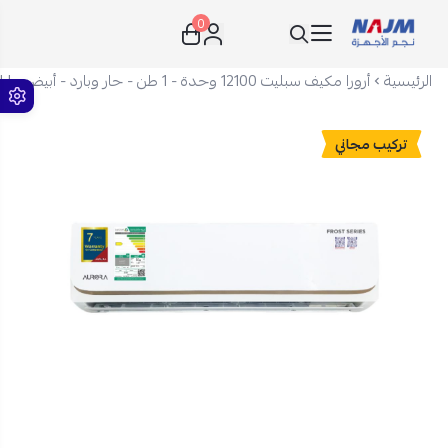
0
نجم الأجهزة
الرئيسية
أرورا مكيف سبليت 12100 وحدة - 1 طن - حار وبارد - أبيض - AR-12MVH
تركيب مجاني