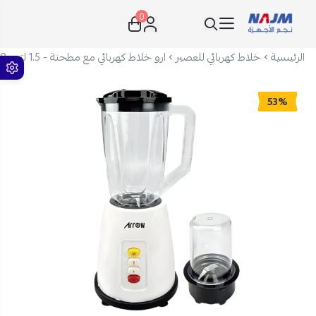
0
نجم الأجهزة
الرئيسية
خلاط كهربائي للعصير
ارو خلاط كهربائي مع مطحنة - 1.5 لتر - 400 واط - أبيض - RO-15PBSY
53%