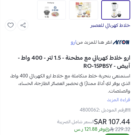
خلاط كهربائي للعصير
ارو
انقر هنا للمزيد من
ارو خلاط كهربائي مع مطحنة - 1.5 لتر - 400 واط -
أبيض - RO-15PBSY
استمتعي بتجربة خلط متكاملة مع خلاط ارو الكهربائي 400 واط،
الذي يوفر لكِ أداءً ممتازًا في تحضير العصائر الطازجة، الحساء،
والصلصات.
مع سعة 1.5 لتر وقدرة 400 واط، يتيح لكِ الخلاط تحضير كميات
قراءة المزيد
كبيرة من الأطعمة والمشروبات بسرعة وسهولة.
رقم الموديل :
4800062
اطلبيه الآن من متجر نجم الأجهزة!
107.44 SAR
مواصفات خلاط ارو 1.5 لتر مع مطحنة :
السعر شامل الضريبة
229.32
نوع المنتج:
خلاط كهربائي
وفر 121.88 ر.س