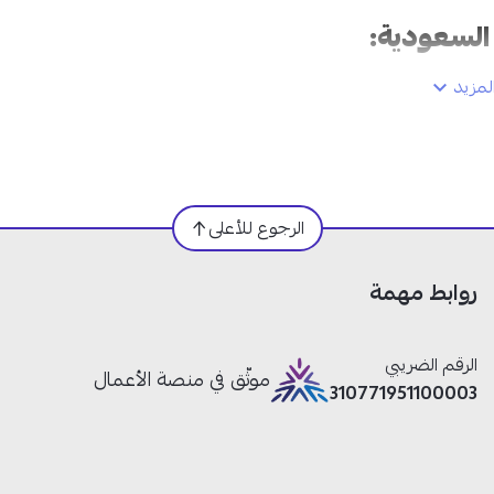
تناسب المجالس وغرف المعيشة الحديثة.
نظام Google TV الذكي:
يوفر وصولًا سريعًا وسهلًا إلى تطبيقا
والترفيه مثل يوتيوب ونتفليكس وشاهد وغيرها.
مزيد
صوت محيطي Dolby Atmos:
يمنحك تجربة صوت غامرة ت
وكأنك داخل السينما أو قلب الحدث.
ذاكرة قوية ومعالج رباعي النواة:
يضمن تشغيل التطبيقات والت
القوائم بسرعة وسلاسة دون بطء.
دعم WiFi وBluetooth:
يتيح توصيل الأجهزة الذكية والسما
الرجوع للأعلى
للحصول على تجربة استخدام أكثر مرونة.
منافذ متعددة للتوصيل:
توفر سهولة ربط أجهزة الألعاب والر
روابط مهمة
وأجهزة الصوت بكل راحة.
الرقم الضريبي
موثّق في منصة الأعمال
بدون إطار من متجر نجم واحصل على أحدث تقنيات الصورة وال
310771951100003
مع الشحن السريع والآمن إلى جميع مدن السعودية وإمكانية الت
4 دفعات بدون فوائد عبر تمارا وتابي.