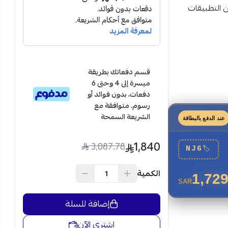
من التطبيقات
ة.
قسم دفعاتك بطريقة
ميسرة إلى 4 وحتى 6
دفعات، بدون فوائد أو
رسوم. متوافقة مع
الشريعة السمحة
عند الدفع بالبطاقة
1,840
3,087.78
NJ6
🏷
الكمية
1,729
SAR
إضافة للسلة
اشتري الآن