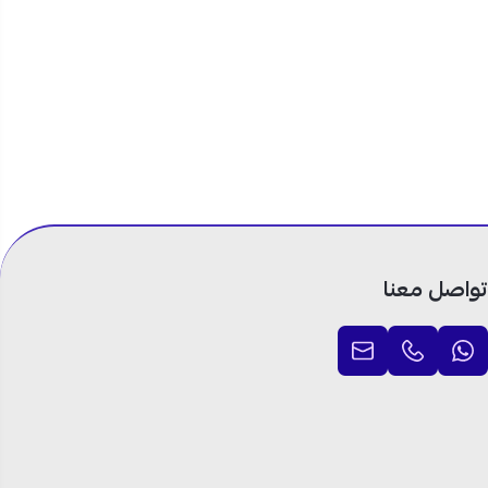
ت البث
جعلك تشعر
نقل بين
عات بسهولة
سيفرات
تواصل معنا
استمتع بتجربة مشاهدة وصوت استثنائية مع شاشة أرو الذكية 65 بوصة 4K UHD
صوت داخل منزلك،
قسيط المريح حتى