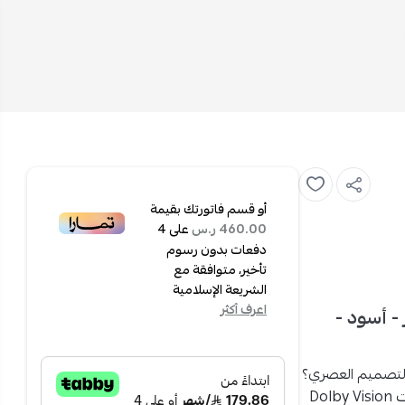
أو قسم فاتورتك بقيمة
على
4
460.00 ر.س
دفعات بدون رسوم
تأخير، متوافقة مع
الشريعة الإسلامية
اعرف أكثر
4K - بدون إطار - أسود -
التصميم العصري؟
شاشة أرو سمارت 65 بوصة بدقة 4K UHD بدون إطار وتقنيات Dolby Vision