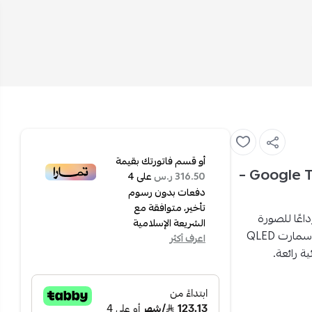
أو قسم فاتورتك بقيمة
ارو شاشة سمارت 55 بوصة - 4K QLED - بنظام Google TV –
على
4
316.50 ر.س
دفعات بدون رسوم
تأخير، متوافقة مع
اعًا للصورة
الشريعة الإسلامية
شاشة ارو 55 بوصة سمارت QLED
اعرف أكثر
 رائعة.
ت محيطي قوي Dolby Atmos