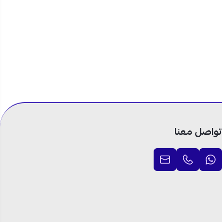
لمحيطي القوي،
والتحكم الذكي مع شحن آمن وسريع داخل السعودية وبالتقسيط مريح على 4
، توفر
يتيح لك تحميل التطبيقات مثل Netflix وYouTube وPrime
تواصل معنا