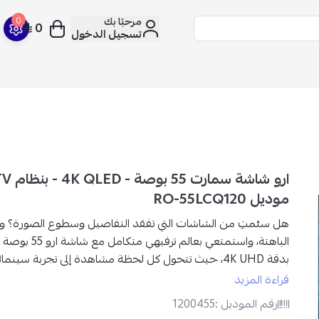
مرحبًا بك
0
0
تسجيل الدخول
موديل RO-55LCQ120
هل سئمتِ من الشاشات التي تفقد التفاصيل وسطوع الصورة؟
ود
الباهتة
، واستمتعي بعالم ترفيهي متكامل مع
بدقة 4K UHD،
حيث تتحول كل لحظة مشاهدة إلى تجربة سينمائية
استمتعي بصورة
مشرقة، زاهية، وواقعية
وصو
قراءة المزيد
يغمركِ في قلب الأحداث، سواء كان فيلم، مباراة، أو لعبة.
رقم الموديل :
1200455