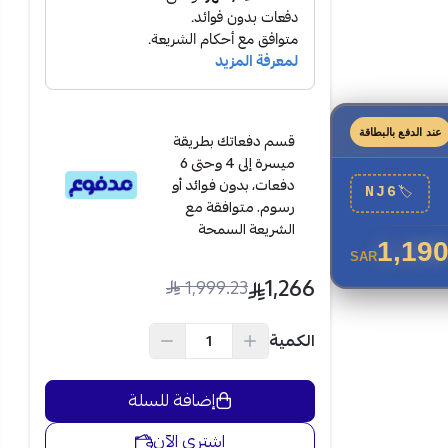
عند الدفع بالبطاقة
قسم دفعاتك بطريقة
ميسرة إلى 4 وحتى 6
دفعات، بدون فوائد أو
NJ6
🏷
رسوم. متوافقة مع
الشريعة السمحة
1,190
SAR
1,266
1,999.23
الكمية
إضافة للسلة
اشتري الآن