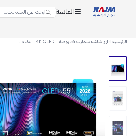
القائمة
ابحث عن المنتجات...
نجم الأجهزة
الرئيسية
ارو شاشة سمارت 55 بوصة - 4K QLED - بنظام Google TV – موديل RO-55LCQ120