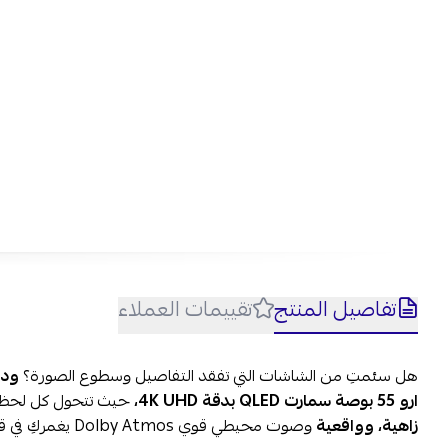
تفاصيل المنتج
تقييمات العملاء
هل سئمتِ من الشاشات التي تفقد التفاصيل وسطوع الصورة؟
ودا
ارو 55 بوصة سمارت QLED بدقة 4K UHD،
حيث تتحول كل لحظة 
زاهية، وواقعية
وصوت محيطي قوي Dolby Atmos يغمركِ في قلب الأحداث، سواء كان فيلم، مباراة، أو لعبة.