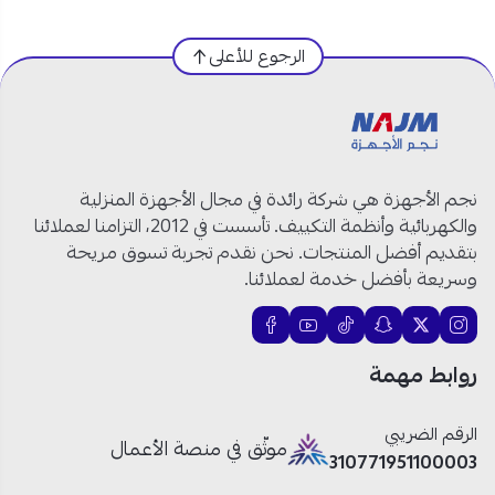
علوي 14 كغ – رمادي:
الرجوع للأعلى
العلامة التجارية:
ارو
الموديل:
RO-15TTB
النوع:
غسالة حوضين
تحميل علوي
السعة:
14 كغ
اللون:
رمادي
نجم الأجهزة هي شركة رائدة في مجال الأجهزة المنزلية
الشاشة:
LED
والكهربائية وأنظمة التكييف. تأسست في 2012، التزامنا لعملائنا
عدد البرامج:
18 برنامج
بتقديم أفضل المنتجات. نحن نقدم تجربة تسوق مريحة
سرعة العصر:
1400 دورة في الدقيقة
وسريعة بأفضل خدمة لعملائنا.
كفاءة الطاقة:
B
زاوية فتح الباب:
140 درجة
مصدر الطاقة:
220–240 فولت / 60 هرتز
روابط مهمة
الأبعاد:
671 × 691 × 890 مم
الوزن الإجمالي:
72 كغ
الرقم الضريبي
الميزات الإضافية:
إضافة قطعة غسيل، قفل
موثّق في منصة الأعمال
310771951100003
الأطفال، إيقاف الصوت