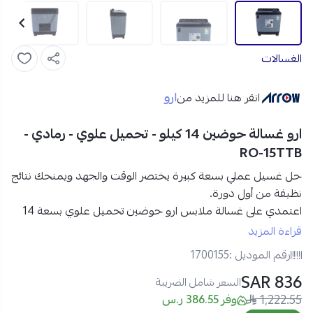
الغسالات
ارو
انقر هنا للمزيد من
ارو غسالة حوضين 14 كيلو - تحميل علوي - رمادي -
RO-15TTB
حل غسيل عملي بسعة كبيرة يختصر الوقت والجهد ويمنحك نتائج
نظيفة من أول دورة.
اعتمدي على
غسالة ملابس ارو حوضين تحميل علوي بسعة 14
كغ
المصممة لتلبية احتياجات العائلات الكبيرة، مع
تصميم رمادي
قراءة المزيد
أنيق
، تشغيل سهل، وبرامج متعددة تمنحك تحكمًا كاملًا في كل
رقم الموديل :
1700155
عملية غسيل.
836 SAR
السعر شامل الضريبة
1,222.55
مواصفات غسالة ملابس ارو تحميل علوي 14 كغ – رمادي:
وفر 386.55 ر.س