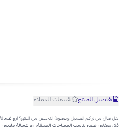
تفاصيل المنتج
تقييمات العملاء
هل تعاني من تراكم الغسيل وصعوبة التخلص من البقع؟
ارو غسالة 6 كيلو حوضين هي الحل العملي والم
ذكي بمقاس صغير يناسب المساحات الضيقة، ارو غسالة ملابس حوضين 380 واط بقوة تنظيف كبيرة تخلّص