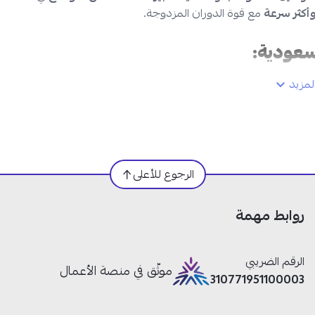
أكثر سرعة
مع قوة الدوران المزدوجة.
مزيد
الرجوع للأعلى
روابط مهمة
الرقم الضريبي
موثّق في منصة الأعمال
310771951100003
س حوضين 380 واط عملية واقتصادية أداء فعّال في تصميم