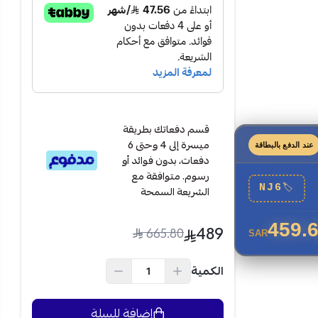
ي أسهل وأكثر
قسم دفعاتك بطريقة
ميسرة إلى 4 وحتى 6
عند الدفع بالبطاقة
دفعات، بدون فوائد أو
رسوم. متوافقة مع
NJ6
🏷
الشريعة السمحة
459.
489
665.80
SAR
الكمية
تغسل
صغيرة أو
إضافة للسلة