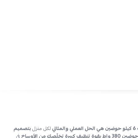
الطلاب.
سعة مثالية 6 كجم:
تكفي ل
غسيل كمية مناسبة من الملابس ا
الحاجة لغسلات متعددة.
استهلاك طاقة منخفض:
ارو غسالة ملابس حوضين 380 واط،
تقليل فواتير الكهرباء
دون التضحية بالأداء.
تصميم مدمج وعملي:
مناسب للمطابخ الضيقة أو غرف الغسي
دون التنازل عن السعة والوظائف.
سهولة الاستخدام والصيانة:
غسالة ملابس ارو
بواجهة تحكم 
وتنظيف
سهل بفضل التصميم الخارجي العملي
والخفيف الوز
لا تتردد في اقتناء
ارو غسالة 6 كيلو حوضين تحميل علوي باللون الأبيض
نجم
في
السعودية
. نوفر لك
شحن سريع وآمن
لجميع مدن
السعو
التقسيط
على 4 دفعات بدون فوائد عبر
تابي وتمارا.
ثالي
لكل منزل
بتصميم
ك من الأوساخ
في