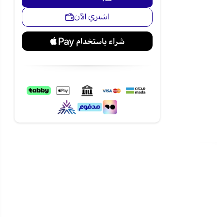
اشتري الآن
ليومية
دون
يساعد على
ل الصغيرة
بسيطة،
ن.
عبر متجر
دية
، مع إمكانية