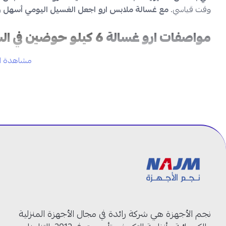
وقت قياسي.
مع غسالة ملابس ارو اجعل الغسيل اليومي أسهل و
مواصفات ارو غسالة
6 كيلو حوضين في السعودية:
مشاهدة ال
الماركة:
ارو
رقم الموديل:
RO-07TTB
النوع:
غسالة ملابس حوضين
نوع التحميل:
تحميل علوي
اللون:
أبيض
سعة الغسيل:
6 كجم
الاستهلاك الكهربائي:
380 واط
القدرة الكهربائية:
220 فولت / 60 هرتز
الوزن الصافي / الإجمالي
: 18 / 20.5 كجم
الأبعاد:
74 × 43.5 × 92 سم
ارو غسالة ملاب
نجم الأجهزة هي شركة رائدة في مجال الأجهزة المنزلية