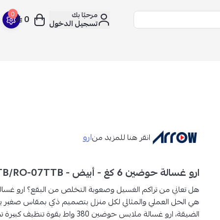
مرحبًا بك
0
0
تسجيل الدخول
ارو
انقر هنا للمزيد من
ارو غسالة حوضين 6 كغ - أبيض - RO-07TB/RO-07TTB
هل تعاني من تراكم الغسيل وصعوبة التخلص من البقع؟
هي الحل العملي والمثالي
لكل منزل
بتصميم ذكي بمقاس صغير ي
الضيقة، ارو غسالة ملابس حوضين 380 واط بقوة تن