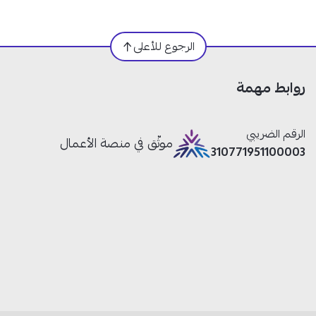
الرجوع للأعلى
روابط مهمة
الرقم الضريبي
موثّق في منصة الأعمال
310771951100003