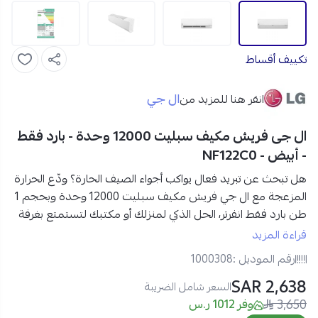
تكييف أقساط
ال جي
انقر هنا للمزيد من
ال جى فريش مكيف سبليت 12000 وحدة - بارد فقط
- أبيض - NF122C0
هل تبحث عن تبريد فعال يواكب أجواء الصيف الحارة؟ ودّع الحرارة
المزعجة مع
ال جي فريش مكيف سبليت 12000 وحدة وبحجم 1
طن بارد فقط انفرتر،
الحل الذكي لمنزلك أو مكتبك
لتستمتع بغرفة
باردة بسرعة مع توفير كبير في استهلاك الكهرباء.
قراءة المزيد
رقم الموديل :
1000308
مواصفات ال جي فريش مكيف سبليت 12000 وحدة في
2,638 SAR
السعودية:
السعر شامل الضريبة
3,650
العلامة التجارية:
ال جي
وفر 1012 ر.س