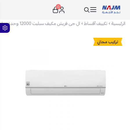
0
نجم الأجهزة
الرئيسية
تكييف أقساط
ال جى فريش مكيف سبليت 12000 وحدة - بارد فقط - أبيض - NF122C0
تركيب مجاني