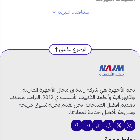
مشاهدة المزيد
مواصفات ال جي فريش مكيف سبليت 12000 وحدة في
السعودية:
العلامة التجارية:
ال جي
الرجوع للأعلى
رقم الموديل:
NF122C0
نوع المكيف:
مكيف سبليت
السعة:
12000 وحدة
الحجم:
1 طن
التبريد:
بارد فقط
نجم الأجهزة هي شركة رائدة في مجال الأجهزة المنزلية
التقنية:
انفرتر لتوفير الطاقة
والكهربائية وأنظمة التكييف. تأسست في 2012، التزامنا لعملائنا
تنظيف ذاتي للحفاظ على الهواء صحيًا
بتقديم أفضل المنتجات. نحن نقدم تجربة تسوق مريحة
اتصال واي فاي للتحكم الذكي
وسريعة بأفضل خدمة لعملائنا.
تشغيل هادئ وضوضاء منخفضة
توزيع الهواء بأربع اتجاهات لتغطية كاملة
روابط مهمة