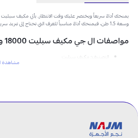
وسعة 1.5 طن، فيمنحك أداءً مناسباً للغرف التي تحتاج إلى تبريد سريع ومستقر مع استهلاك أكثر كفاءة للطاقة.
مواصفات ال جي مكيف سبليت 18000 وحدة
التصنيف:
مكيف سبليت
مشاهدة ال
العلامة التجارية:
ال جي
نوع المنتج:
مكيف سبليت جداري
قدرة التبريد:
18000 وحدة حرارية بريطانية
سعة التبريد بالطن:
1.5 طن
نوع التشغيل:
بارد فقط
نوع الضاغط:
إنفرتر مزدوج (Dual Inverter)
تقنية تنقية الهواء:
Plasmaster Ionizer Plus
توزيع الهواء:
في 4 اتجاهات
اللون:
أبيض
ضمان الكمبروسر:
10 سنوات