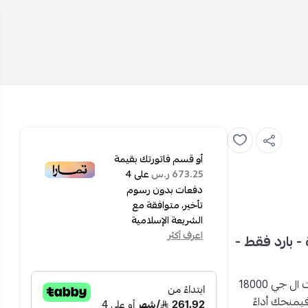
أو قسم فاتورتك بقيمة
على
4
673.25 ر.س
دفعات بدون رسوم
تأخير، متوافقة مع
الشريعة الإسلامية
اعرف أكثر
مارت انفرتر - 18000 وحدة - بارد فقط -
يمنحك أداءً سريعاً ويختصر عليك وقت الانتظار. يأتي مكيف سبليت ال جي 18000
وحدة حرارية بريطانية وسعة 1.5 طن، فيمنحك أداءً