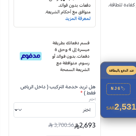
 كفاءة للطاقة.
قسم دفعاتك بطريقة
ميسرة إلى 4 وحتى 6
دفعات، بدون فوائد أو
رسوم. متوافقة مع
الشريعة السمحة
عند الدفع بالبطاقة
هل تريد خدمة التركيب ( داخل الرياض
NJ6
🏷
فقط )
*
اختر
2,531
SAR
توفير ذكي
منخفض
2,693
3,700.56