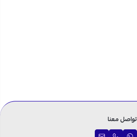
ملي إذا كنت
ي المعتاد،
ن يفرض
هدوءاً. اطلبه
جميع مدن
يط المريحة على 4 دفعات بدون فوائد عبر تابي
تواصل معنا
ة، وتساعد على