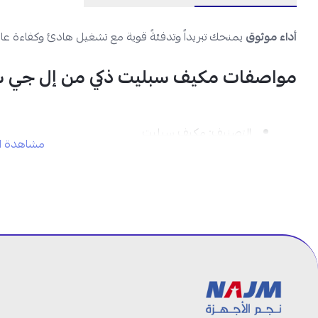
أداء موثوق
يمنحك تبريداً وتدفئةً قوية مع تشغيل هادئ وكفاءة عال
مواصفات مكيف سبليت ذكي من إل جي سمارت إنفرتر 8000
التصنيف:
مكيف سبليت
مشاهدة ال
العلامة التجارية:
ال جي
نوع المنتج:
مكيف سبليت جداري
الحجم:
1.5 طن
قدرة التبريد:
18000 وحدة حرارية بريطانية
نوع التشغيل:
حار بارد
نوع الضاغط:
انفيرتر مزدوج (Dual Inverter)
تقنية تنقية الهواء:
Plasmaster Ionizer Plus
توزيع الهواء:
في 4 اتجاهات
اللون:
أبيض
ضمان الكمبروسر:
10 سنوات