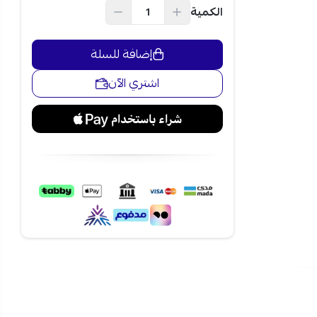
الكمية
إضافة للسلة
اشتري الآن
ليت ذكي من إل جي سمارت إنفرتر بتقنية Plasmaster Ionizer
لمتوسطة مع
اً مع كفاءة
 مع دعم
 أو التدفئة