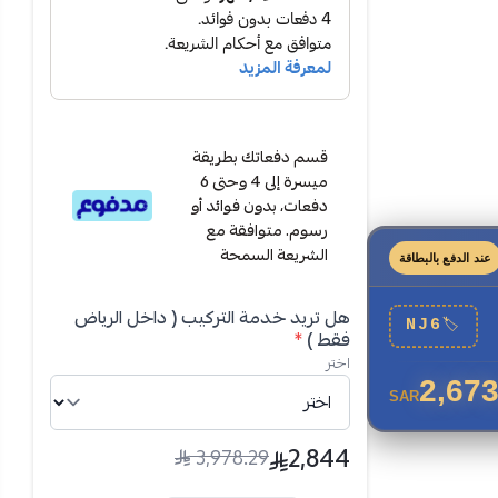
قسم دفعاتك بطريقة
ميسرة إلى 4 وحتى 6
دفعات، بدون فوائد أو
رسوم. متوافقة مع
الشريعة السمحة
عند الدفع بالبطاقة
هل تريد خدمة التركيب ( داخل الرياض
NJ6
🏷
فقط )
*
اختر
2,673
SAR
قوية، تنقية
ك الطاقة
2,844
3,978.29