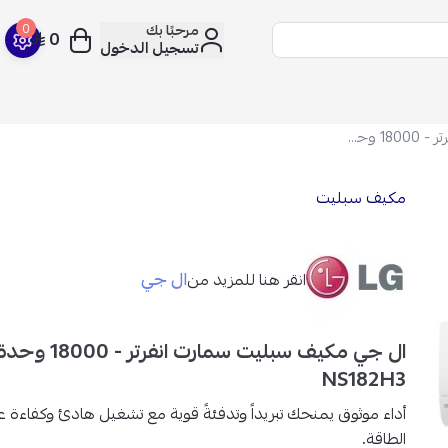
مرحبًا بك
0
0
تسجيل الدخول
ال جي مكيف سبليت سمارت انفرتر - 18000 وحدة - حار بارد - NS182H3
مكيف سبليت
ال جي
انقر هنا للمزيد من
ال جي مكيف سبليت سما
NS182H3
أداء موثوق
يمنحك تبريداً وتدفئةً قوية مع تشغيل هادئ وكفاءة عا
الطاقة.