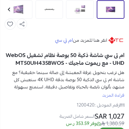
ام تي سي
انقر هنا للمزيد من
ام تى سي شاشة ذكية 50 بوصة نظام تشغيل WebOS
- UHD مع ريموت ماجيك - MT50UH435BWOS
هل ترغب بتحويل غرفة المعيشة إلى صالة سينما حقيقية؟ مع
شاشة ام تي سي الذكية 50 بوصة بدقة 4K UHD
ستعيش كل
مشهد بألوان نابضة بالحياة وتفاصيل دقيقة. استمتع بسهولة
الوصول إلى تطبيقاتك المفضلة مثل Netflix، YouTube وShahid
قراءة المزيد
عبر نظام WebOS الذكي، بينما يتيح لك ريموت Magic Remote
رقم الموديل :
1200420
التحكم بالصوت والتنقل بين القنوات والتطبيقات بسلاسة مطلقة.
1,027 SAR
السعر شامل الضريبة
1,380.59
مواصفات شاشة ام تي سي الذكية 50 بوصة ماجيك في السعودية:
وفر 353.59 ر.س