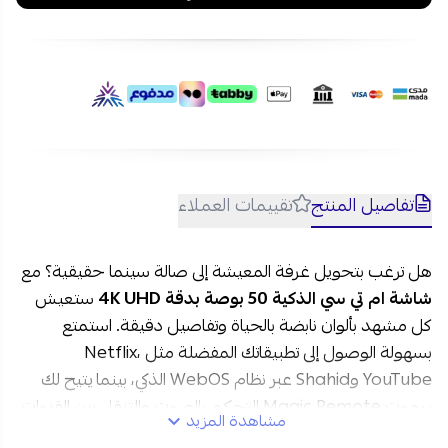
الذكية بتصميم
تناسب مع أي مساحة داخلية
ويضيف
لمسة عصرية، إذاً تلفاز أنيق وعصري في منزلك.
احصل الآن على شاشة ام تي سي الذكية 50 بوصة بدقة 4K UHD
وبنظام WebOS عبر متجر نجم مع الدفع بالتقسيط المريح على 4
دفعات دون فوائد عبر تمارا وتابي. وشحن سريع وآمن لكافة مدن
السعودية.
تفاصيل المنتج
تقييمات العملاء
هل ترغب بتحويل غرفة المعيشة إلى صالة سينما حقيقية؟ مع
شاشة ام تي سي الذكية 50 بوصة بدقة 4K UHD
ستعيش
كل مشهد بألوان نابضة بالحياة وتفاصيل دقيقة. استمتع
بسهولة الوصول إلى تطبيقاتك المفضلة مثل Netflix،
YouTube وShahid عبر نظام WebOS الذكي، بينما يتيح لك
ريموت Magic Remote التحكم بالصوت والتنقل بين القنوات
مشاهدة المزيد
والتطبيقات بسلاسة مطلقة.