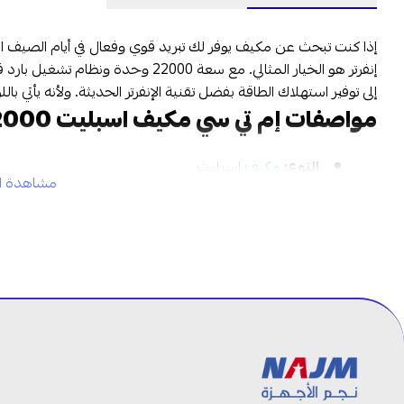
إنفرتر هو الخيار المثالي. مع سعة 22000
إلى توفير استهلاك الطاقة بفضل تقنية الإنفرتر الحديثة. ولأنه يأتي ب
مواصفات إم تي سي مكيف اسبليت 22000 وحدة بارد فقط - إنفرتر:
النوع:
مكيف اسبليت
مشاهدة ال
السعة:
22000 وحدة
نمط التشغيل:
بارد فقط
اللون:
أبيض
العلامة التجارية
: إم تي سي
رقم الموديل
: MTC24CUT25INV
إم تي سي مكيف سبليت 22000 وحدة بارد فقط لتبريد مثالي طوال الصيف:
تبريد قوي وفعال: مكيف سبليت
مع سعة 22000 و
في أشد أيام الصيف حرارة.