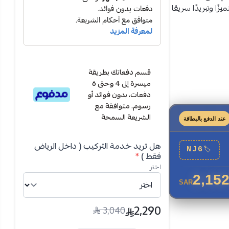
ا وتبريدًا سريعًا
ثة. ولأنه يأتي
قسم دفعاتك بطريقة
ميسرة إلى 4 وحتى 6
دفعات، بدون فوائد أو
رسوم. متوافقة مع
الشريعة السمحة
عند الدفع بالبطاقة
هل تريد خدمة التركيب ( داخل الرياض
ة، يوفر هذا المكيف
NJ6
🏷
فقط )
*
ام الصيف
اختر
2,152
SAR
ع استهلاك
ير على الأداء.
2,290
3,040
ص بلون أبيض
 أو المكتب.