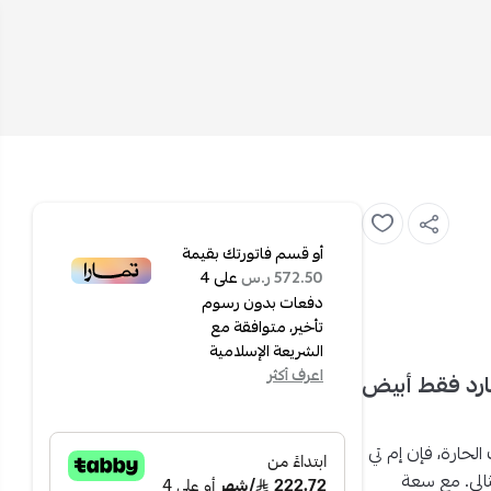
أو قسم فاتورتك بقيمة
على
4
572.50 ر.س
دفعات بدون رسوم
تأخير، متوافقة مع
الشريعة الإسلامية
اعرف أكثر
 مع انفيرتر 22000 وحدة بارد فقط أبيض
لحارة، فإن إم تي
ر المثالي. مع سعة