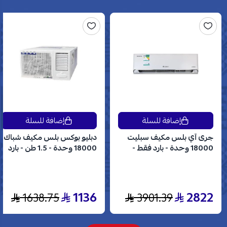
إضافة للسلة
إضافة للسلة
جرى آي بلس مكيف سبليت
دبليو بوكس بلس مكيف شباك
18000 وحدة - بارد فقط -
18000 وحدة - 1.5 طن - بارد
انفرتر - GWC18AVDXE
فقط - WBW18CPLUS
1136
2822
1638.75
3901.39