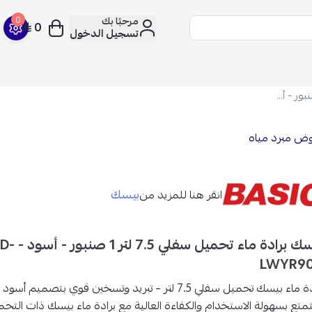
مرحبًا بك
0
0
تسجيل الدخول
بيسك برادة ماء تحميل سفلي 7.5 لتر 1 صنبور - أسود - BWD-LWYR90T
ض مبرد مياه
بيسك
انقر هنا للمزيد من
بيسك برادة ماء تحميل 
LWYR9
اء بيسك تحميل سفلي 7.5 لتر – تبريد وتسخين قوي بتصميم أسود أنيق!
متع بسهولة الاستخدام والكفاءة العالية مع
برادة ماء بيسك ذات التحم