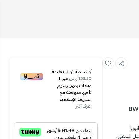
أو قسم فاتورتك بقيمة
على
4
158.50 ر.س
دفعات بدون رسوم
تأخير، متوافقة مع
الشريعة الإسلامية
اعرف أكثر
سفلي 7.5 لتر 1 صنبور - أسود - BWD-
يل السفلي
،