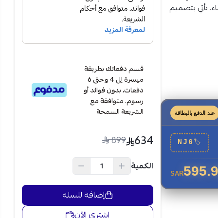
ء. تأتي بتصميم
وال اليوم.
قسم دفعاتك بطريقة
ميسرة إلى 4 وحتى 6
دفعات، بدون فوائد أو
رسوم. متوافقة مع
الشريعة السمحة
عند الدفع بالبطاقة
634
899
NJ6
🏷
الكمية
595.
SAR
إضافة للسلة
اشتري الآن