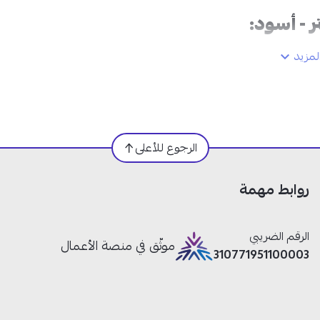
مزيد
الرجوع للأعلى
روابط مهمة
الرقم الضريبي
موثّق في منصة الأعمال
310771951100003