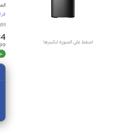
الم
أني
قرا
ر
مواص
SAR
اضغط علي الصورة لتكبيرها
99
خص