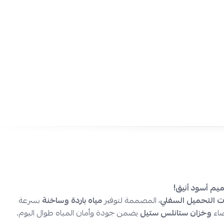
التيار الكهربائي:
220 فولت – 50/60 هرتز
دة ماء تحميل سفلي:
كفاءة عالية وسهولة في الاستخدام!
تحميل سفلي سهل:
استبدال قارورة الماء بسرعة وبدون رفع الوزن
تبريد فعال:
مياه باردة بدرجات 4–8 م° للاستخدام اليومي
تسخين قوي:
مياه ساخنة من 85 إلى 95 م° لتحضير القهوة والشاي
ضوضاء منخفضة:
تشغيل هادئ يناسب المنازل والمكاتب
خزان ستانلس ستيل:
أمان أعلى وجودة مضمونة للماء
قفل أمان للأطفال:
حماية إضافية لمنع تشغيل الماء الساخن بالخطأ
تصميم أسود أنيق:
برادة تحميل سفلي بمظهر عصري يتناسب مع جميع 
سرعة تبريد وتسخين عالية:
أداء ممتاز للاستخدام المتكرر
ل الآن على افضل برادة تحميل سفلي من بيسك عبر متجر نجم الأجهزة
تع بخدمة التقسيط المريح عبر تابي وتمارا وبأسعار مميزة، واستمتع بميا
ولة وراحة!
ات التحميل السفلي
، المصممة لتوفير
مياه باردة وساخنة
بسرعة
ضاء
وخزان ستانلس ستيل
يضمن جودة وأمان المياه طوال اليوم.