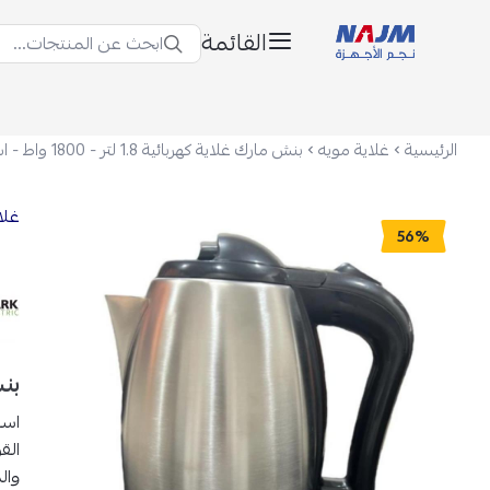
القائمة
ابحث عن المنتجات...
نجم الأجهزة
الرئيسية
غلاية مويه
غلا
56%
بنش ما
است
الق
وال