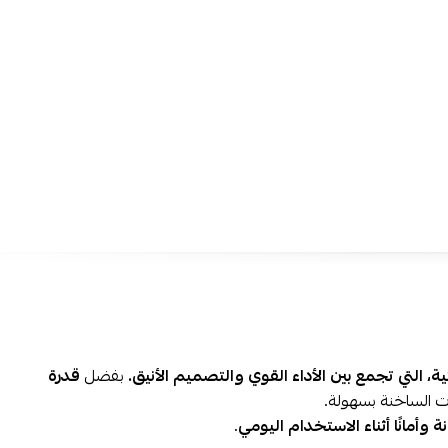
الاستخدام والتنظيف.
صل على
غلاية كهربائية من بنش مارك اليوم
واستمتع بمشروباتك الساخن
عة!
نقدمها لك في متجر نجم الأجهزة بأفضل العروض في السعودية مع إ
تمارا!
، التي تجمع بين الأداء القوي والتصميم الأنيق.
بفضل
قدرة
ت الساخنة بسهولة.
نة وأمانًا أثناء الاستخدام اليومي
.