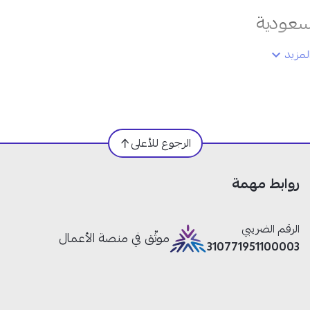
مزيد
الرجوع للأعلى
واط؟
روابط مهمة
اء في وقت قياسي، مما يوفر لك الوقت والجهد.
نة دفعة واحدة، مثالية للعائلة أو المكتب.
الرقم الضريبي
موثّق في منصة الأعمال
صدأ
، مما يمنحك استخدامًا طويل الأمد ويحافظ على جودة المياه.
310771951100003
ى مطبخك
مع سهولة في الاستخدام والتنظيف.
ك الساخنة بكل راحة وسرعة!
نقدمها لك في متجر نجم الأجهزة