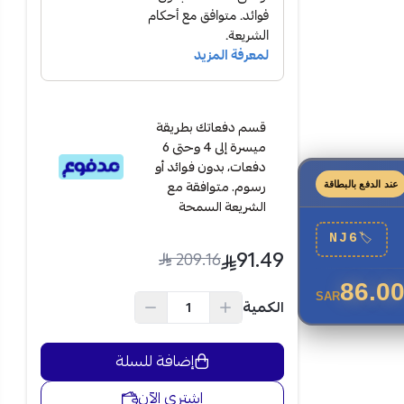
أثناء الاستخدام
قسم دفعاتك بطريقة
ميسرة إلى 4 وحتى 6
دفعات، بدون فوائد أو
رسوم. متوافقة مع
عند الدفع بالبطاقة
الشريعة السمحة
NJ6
🏷
91.49
209.16
ت قياسي، مما
86.0
SAR
فعة واحدة،
الكمية
 يمنحك
إضافة للسلة
ع سهولة في
اشتري الآن