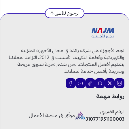
النوع:
ميركويف
السعة:
30 لتر.
الرجوع للأعلى
القوة:
900 واط.
اللون:
فضي.
أوضاع تشغيل متعددة:
11 مستوى طاقة.
وظائف مميزة:
خيار تشغيل سريع (30 ثانية)
نجم الأجهزة هي شركة رائدة في مجال الأجهزة المنزلية
وخاصية إذابة الثلج حسب الوزن أو الوقت.
والكهربائية وأنظمة التكييف. تأسست في 2012، التزامنا لعملائنا
الأمان:
قفل لسلامة الأطفال وخاصية الذاكرة.
بتقديم أفضل المنتجات. نحن نقدم تجربة تسوق مريحة
المؤقت:
مؤقت يصل إلى 99 دقيقة و99 ثانية مع
وسريعة بأفضل خدمة لعملائنا.
تنبيه عند الانتهاء.
الطول:
42 سم
العرض:
47 سم
روابط مهمة
الارتفاع:
27 سم
الوزن:
11.71 كغ
الرقم الضريبي
موثّق في منصة الأعمال
310771951100003
ما الذي يجعل ميكرويف بيسك 900 واط الاختيار المثالي