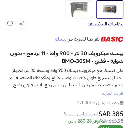
مقاسات الميكرويف
بيسك
انقر هنا للمزيد من
بيسك ميكرويف 30 لتر - 900 واط - 11 برنامج - بدون
شواية - فضي - BMO-30SM
دلل نفسك مع ميكرويف بيسك
900 واط وبسعة
30 لتر، الجهاز
المثالي لتسريع طهي وجباتك والاستمتاع بمأكولاتك المفضلة!
إذ
يتميز بتصميم أنيق من الستانلس ستيل مع باب زجاجي يفتح
بالسحب، مما يضفي لمسة عصرية لمطبخك.
قراءة المزيد
رقم الموديل :
2700015
مواصفات
بيسك
ميكرويف 30 لتر في السعودية:
385 SAR
العلامة التجارية:
بيسك
السعر شامل الضريبة
665.28
رقم الموديل:
BMO-30SM.
وفر 280.28 ر.س
النوع:
ميركويف