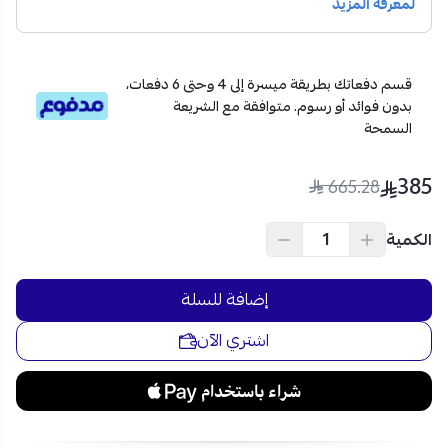
الأطعمة.
سعة مثالية للعائلات:
مع سعة 30 لتر، يمكنك
تحضير
كميات طعام كبيرة
بسهولة لتلبية احتياجات الأسرة.
خيارات مرنة:
يحتوي على 11 مستوى طاقة، مما
يتيح لك
قسم دفعاتك بطريقة ميسرة إلى 4 وحتى 6 دفعات،
اختيار الطريقة المناسبة للطهي
أو التسخين.
بدون فوائد أو رسوم. متوافقة مع الشريعة
سهولة الاستخدام:
خاصية التشغيل السريع (30 ثانية)
السمحة
تساعدك في
تسخين الطعام بسرعة
وبضغطة زر واحدة.
راحة وأمان:
مع قفل أمان للأطفال، يمكنك استخدام
385
665.28
الميكرويف بأمان
دون القلق على الأطفال
، بالإضافة إلى
خاصية الذاكرة لتخزين إعدادات الطهي المفضلة.
الكمية
وظيفة إذابة الثلج:
تتيح لك إذابة الثلج بسهولة بناءً على
الوزن أو الوقت، مما
يوفر عليك الوقت والجهد
أثناء إعداد
إضافة للسلة
الطعام.
مؤقت دقيق:
المؤقت يصل إلى 99 دقيقة و99 ثانية، مع
اشتري الآن
تنبيه عند انتهاء الطهي، لضمان
الحصول على نتائج مثالية.
دلل نفسك باقتناء ميكرويف بيسك 900 واط وبسعة 30 لتر باللون
الفضي، الذي يجمع بين الأداء العالي والمزايا المتعددة اطلبه اليوم