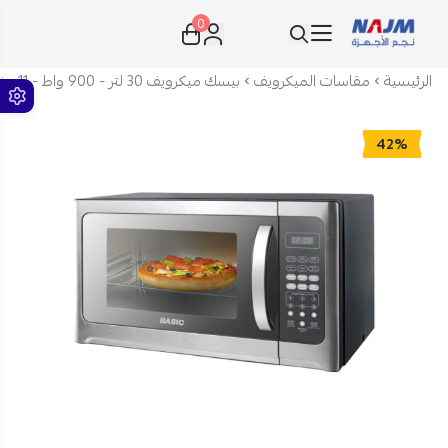
0
نجم الأجهزة
الرئيسية
مقاسات الميكرويف
بيسك ميكرويف 30 لتر - 900 واط - 11 برنامج - بدون شواية - فضي - BMO-30SM
42%