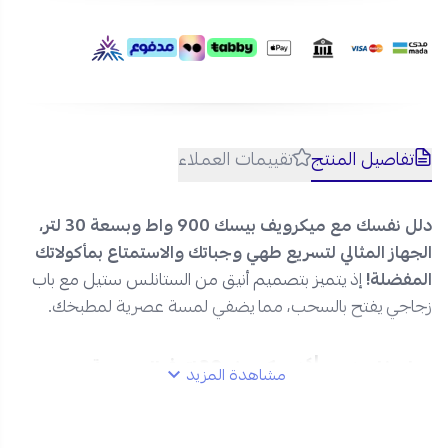
من متجر نجم الأجهزة وقسط طلبك على 4 دفعات عن طريق
تمارا وتابي مع شحن امن وسريع لكافة مدن السعودية!
تفاصيل المنتج
تقييمات العملاء
دلل نفسك مع ميكرويف بيسك
900 واط وبسعة
30 لتر،
الجهاز المثالي لتسريع طهي وجباتك والاستمتاع بمأكولاتك
المفضلة!
إذ يتميز بتصميم أنيق من الستانلس ستيل مع باب
زجاجي يفتح بالسحب، مما يضفي لمسة عصرية لمطبخك.
بيسك
مواصفات
ميكرويف 30 لتر في السعودية:
مشاهدة المزيد
العلامة التجارية:
بيسك
رقم الموديل:
BMO-30SM.