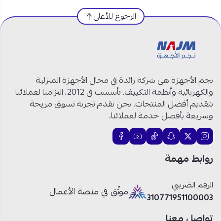
مواصفات غسالة توشيبا حوضين 10 كغ في السعودية:
الرجوع للأعلى
العلامة التجارية:
توشيبا
رقم الموديل:
VH-K110WBB
النوع:
غسالة حوضين
اللون:
أبيض
نجم الأجهزة هي شركة رائدة في مجال الأجهزة المنزلية
السعة:
10 كغ
والكهربائية وأنظمة التكييف. تأسست في 2012، التزامنا لعملائنا
عدد الدورات:
980 دورة في الدقيقة
بتقديم أفضل المنتجات. نحن نقدم تجربة تسوق مريحة
نوع التحميل:
علوي
وسريعة بأفضل خدمة لعملائنا.
نوع التشغيل:
نصف أوتوماتيك
مستوى كفاءة الطاقة:
هـ
الأبعاد:
87 × 51.2 × 98.7 سم
روابط مهمة
الرقم الضريبي
موثّق في منصة الأعمال
توشيبا غسالة حوضين تحميل علوي: غسيل قوي وسريع
310771951100003
للعائلة اليومية!
تواصل معنا