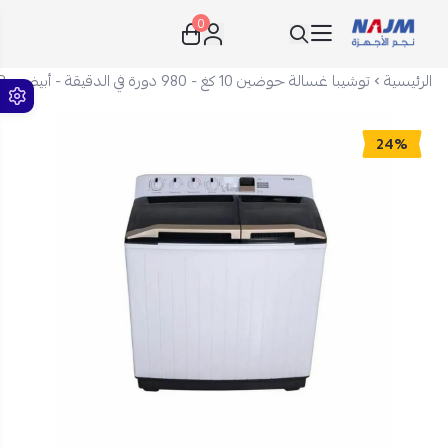
0
نجم الأجهزة
الرئيسية
توشيبا غسالة حوضين 10 كغ - 980 دورة في الدقيقة - أبيض - VH-K110WBB
24%