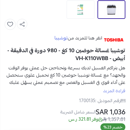
توشيبا
انقر هنا للمزيد من
توشيبا غسالة حوضين 10 كغ - 980 دورة في الدقيقة -
أبيض - VH-K110WBB
هل يتراكم الغسيل لديك بسرعة وتحتاجين حل عملي يوفر الوقت
والجهد؟ مع
غسالة توشيبا حوضين 10 كغ تحميل علوي
ستحصل
على أداء قوي في الغسيل والعصر، مع تصميم عملي يسهّل عليك
إنجاز كمية كبيرة من الملابس بكفاءة عالية في وقت أقل.
قراءة المزيد
استمتع بتجربة غسيل نصف أوتوماتيك موثوقة من توشيبا، مع
رقم الموديل :
1700135
دوران قوي يصل إلى 980 دورة في الدقيقة يساعدك على الحصول
1,036 SAR
على ملابس أنظف وأقرب للجفاف بسرعة أكبر.
السعر شامل الضريبة
1,357.81
وفر 321.81 ر.س
مواصفات غسالة توشيبا حوضين 10 كغ في السعودية:
خصم 23%