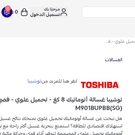
مرحبًا بك
0
0
تسجيل الدخول
توشيبا غسالة أتوماتيك 8 كغ - تحميل علوي - فضي - AW-M901BUPBB(SG)
الغسالات
توشيبا
انقر هنا للمزيد من
M901BUPBB(SG)
هل تبحث عن
غسالة أوتوماتيك تحميل علوي
تمنحك نتائج غسيل
استهلاك اقتصادي للطاقة؟ استمتع بتجربة غسيل أكثر راحة مع ت
أوتوماتيك تحميل علوي
، المصممة لتوفير أداء قوي وحركة مائية 