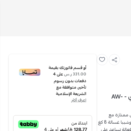
أو قسم فاتورتك بقيمة
على
4
331.00 ر.س
دفعات بدون رسوم
تأخير، متوافقة مع
الشريعة الإسلامية
توشيبا غسالة أتوماتيك 8 كغ - تحميل علوي - فضي - AW-
اعرف أكثر
 ممتازة مع
وشيبا غسالة 8 كغ
فعالة تساعد على