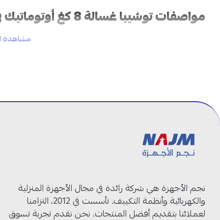
مواصفات توشيبا غسالة 8 كغ أوتوماتيك في السعودية:
مشاهدة ال
العلامة التجارية:
توشيبا
نوع الغسالة:
أوتوماتيك
نوع التحميل:
تحميل علوي
السعة:
8 كغ
اللون:
فضي
رقم الموديل:
AW-M901BUPBB(SG)
الحركة المائية:
فعالة لإزالة البقع
توفير الطاقة:
استهلاك منخفض للكهرباء
الإيقاف التلقائي:
نعم
متابعة دورة الغسيل:
متاحة
الأبعاد:
51.5 × 52.5 × 94 سم
نجم الأجهزة هي شركة رائدة في مجال الأجهزة المنزلية
غسالة توشيبا تحميل علوي: غسيل يومي ب
والكهربائية وأنظمة التكييف. تأسست في 2012، التزامنا
لعملائنا بتقديم أفضل المنتجات. نحن نقدم تجربة تسوق