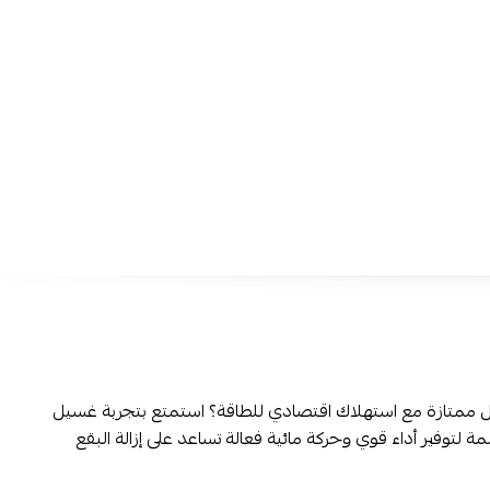
حركة مائية فعالة:
تساعد على إزالة البقع والأوساخ بكفاءة لل
ملابس أكثر نظافة مع كل غسلة.
استهلاك منخفض للطاقة:
توفر أداء غسيل موثوق مع تقليل 
الكهرباء، مما يجعلها مناسبة للاستخدام اليومي.
خاصية الإيقاف التلقائي:
تنهي دورة الغسيل وتتوقف تلقائياً، ل
أكبر وتساعد على الاستخدام الآمن.
إمكانية متابعة الغسيل بسهولة:
تتيح متابعة تقدم دورة الغس
لتكون على اطلاع دائم بحالة الملابس.
تصميم تحميل علوي عملي:
يسهل تحميل الملابس وإخراجها،
الاستخدام اليومي ويوفر راحة أكبر أثناء التشغيل.
تصميم فضي أنيق:
يضفي مظهراً عصرياً ينسجم مع مختلف 
والمطابخ.
تسوق من توشيبا غسالة 8 كغ أوتوماتيك تحميل علوي 
 ممتازة مع استهلاك اقتصادي للطاقة؟ استمتع بتجربة غسيل
بدون فوائد عبر تمارا وتابي.
ة لتوفير أداء قوي وحركة مائية فعالة تساعد على إزالة البقع
الأسئلة الشائعة حول غسالة ملابس توشيبا: