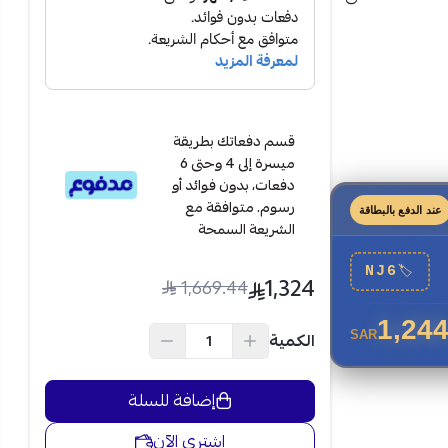
قسم دفعاتك بطريقة
ميسرة إلى 4 وحتى 6
دفعات، بدون فوائد أو
رسوم. متوافقة مع
عند الدفع بالبطاقة
الشريعة السمحة
NJ6
🏷
1,324
1,669.44
1,244
الكمية
SAR
إضافة للسلة
 في كل دورة،
اشتري الآن