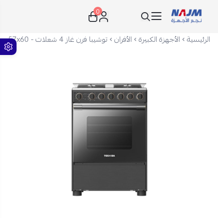
0
نجم الأجهزة
الرئيسية
الأجهزة الكبيرة
الأفران
توشيبا فرن غاز 4 شعلات - 57x60 سم - أمان كامل - رمادي - RLA1-60MG4GE(GMR)-SA