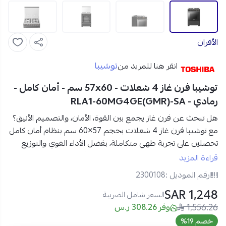
الأفران
توشيبا
انقر هنا للمزيد من
توشيبا فرن غاز 4 شعلات - 57x60 سم - أمان كامل -
رمادي - RLA1-60MG4GE(GMR)-SA
هل تبحث عن فرن غاز يجمع بين القوة، الأمان، والتصميم الأنيق؟
مع
توشيبا فرن غاز 4 شعلات بحجم 57×60 سم بنظام أمان كامل
تحصلين على تجربة طهي متكاملة، بفضل الأداء القوي والتوزيع
الحراري المثالي الذي يساعدك على تحضير أشهى الأطباق بكل
قراءة المزيد
سهولة وثقة.
رقم الموديل :
2300108
1,248 SAR
مواصفات توشيبا فرن غاز 4 شعلات في السعودية:
السعر شامل الضريبة
1,556.26
العلامة التجارية:
توشيبا
وفر 308.26 ر.س
رقم الموديل:
RLA1-60MG4GE(GMR)-SA
خصم 19%