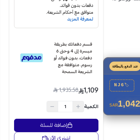
قسم دفعاتك بطريقة
ميسرة إلى 4 وحتى 6
دفعات، بدون فوائد أو
رسوم. متوافقة مع
عند الدفع بالبطاقة
الشريعة السمحة
Netflix /
NJ6
🏷
1,109
1,935.58
1,042
الكمية
SAR
إضافة للسلة
اشتري الآن
ل المشاهد