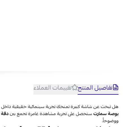
تفاصيل المنتج
تقييمات العملاء
جميع 
الأ
هل تبحث عن شاشة كبيرة تمنحك تجربة سينمائية حقيقية داخل من
1- هل تدعم الشاشة تطبيقات البث مثل Netflix وYouTube؟
بوصة سمارت
ستحصل على تجربة مشاهدة غامرة تجمع بين
دقة 4K UHD والأداء الذكي
ووضوحاً.