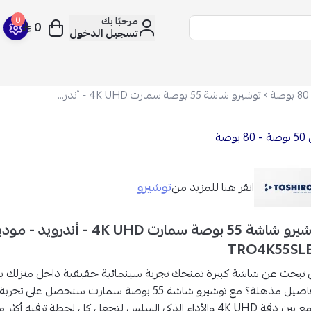
مرحبًا بك
0
0
تسجيل الدخول
توشيرو شاشة 55 بوصة سمارت 4K UHD - أندرويد - موديل TRO4K55SLED
8 بوصة
توشيرو
انقر هنا للمزيد من
توشيرو شاشة 55 بوصة سمارت 4K UHD - أندرويد -
TRO4K55SL
تبحث عن شاشة كبيرة تمنحك تجربة سينمائية حقيقية داخل منزلك بأل
اصيل مذهلة؟ م
ع توشيرو شاشة 55 بوصة سمارت
ستحصل على تجربة 
ع بين
دقة 4K UHD والأداء الذكي
السلس لتجعل كل لحظة ترفيه أكثر م