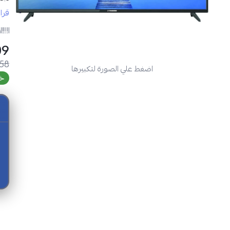
مواصفا
قرا
ر
SAR
.58
اضغط علي الصورة لتكبيرها
خص
شاشة تو