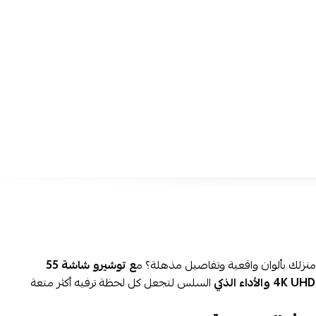
أكثر واقعية وإبهاراً.
نظام Android الذكي:
وDisney+ بسهولة.
حجم 55 بوصة كبير:
يوفر تجربة مشاهدة سينمائية مثالية لغرف المعي
والمساحات الكبيرة.
اتصال Wi-Fi مدمج:
يتيح تشغيل المحتوى مباشرة بدون الحاجة لأجهزة
منافذ متعددة:
HDMI وUSB لتوصيل أجهزة الألعاب والرسيفرات وا
بسهولة.
تصميم أنيق:
يضيف لمسة فخامة عصرية تناسب جميع الديكورات المنز
أداء سلس:
معدل تحديث 60Hz يوفر حركة مستقرة أثناء مشاهدة الأ
والمباريات.
اطلب من توشيرو شاشة 55 بوصة سمارت 4K UHD 
مدن السعودية، وإمكانية التقسيط المريح على 4 دفعات بدون فوائد عبر تمارا وتابي.
سئلة الشائعة حول شاشة تلفزيون توشيرو نظام أندرويد:
زلك بألوان واقعية وتفاصيل مذهلة؟ م
ع توشيرو شاشة 55
السلس لتجعل كل لحظة ترفيه أكثر متعة