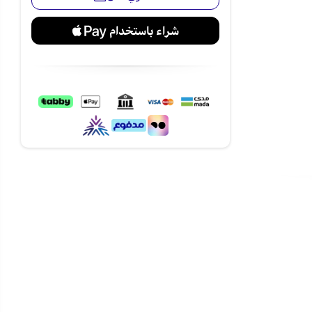
يتيح الوصول السريع إلى التطبيقات مثل Netflix وYouTube
شة
 إضافية.
لسماعات
لية.
فلام
عبر متجر نجم مع شحن آمن وسريع إلى
نعم، تعمل بنظام Android وتدعم أشهر تطبيقات البث مثل Netflix وYouTube وDisney+