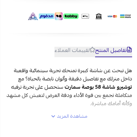
1- هل تدعم الشاشة تطبيقات البث مثل Netflix وYouTube؟
نعم، تعمل بنظام Android وتدعم أشهر تطبيقات البث مثل
Netflix وYouTube وShahid.
2- هل حجم 58 بوصة مناسب لغرفة المعيشة؟
نعم، يعتبر حجم كبير ومثالي لتجربة مشاهدة سينمائية في
المساحات المتوسطة والكبيرة.
3- هل يمكن توصيل أجهزة الألعاب؟
تفاصيل المنتج
تقييمات العملاء
نعم، تحتوي على منافذ HDMI وUSB لتوصيل أجهزة الألعاب
والوسائط بسهولة.
هل تبحث عن شاشة كبيرة تمنحك تجربة سينمائية واقعية
داخل منزلك مع تفاصيل دقيقة وألوان نابضة بالحياة؟ مع
توشيرو شاشة 58 بوصة سمارت
ستحصل على تجربة ترفيه
متكاملة تجمع بين قوة الأداء ودقة العرض لتعيش كل مشهد
وكأنه أمامك مباشرة.
مشاهدة المزيد
مواصفات توشيرو شاشة 58 بوصة سمارت في السعودية: