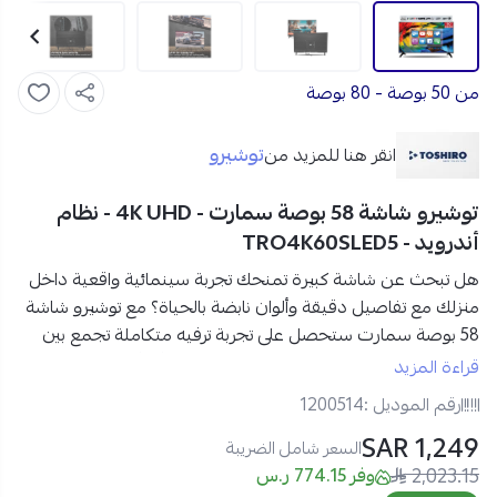
من 50 بوصة - 80 بوصة
توشيرو
انقر هنا للمزيد من
توشيرو شاشة 58 بوصة سمارت - 4K UHD - نظام
أندرويد - TRO4K60SLED5
هل تبحث عن شاشة كبيرة تمنحك تجربة سينمائية واقعية داخل
منزلك مع تفاصيل دقيقة وألوان نابضة بالحياة؟ مع
توشيرو شاشة
58 بوصة سمارت
ستحصل على تجربة ترفيه متكاملة تجمع بين
قوة الأداء ودقة العرض لتعيش كل مشهد وكأنه أمامك مباشرة.
قراءة المزيد
رقم الموديل :
1200514
مواصفات توشيرو شاشة 58 بوصة سمارت في السعودية:
1,249 SAR
العلامة التجارية:
توشيرو
السعر شامل الضريبة
2,023.15
رقم الموديل:
TRO4K60SLED5
وفر 774.15 ر.س