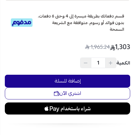
اطلب الآن شاشة تلفزيون تي إي تي 55 بوصة بتقنية QLED عبر
متجر نجم مع إمكانية الدفع بالتقسيط على 4 دفعات بدون فوائد
عبر تمارا وتابي، واستمتع بشحن سريع وآمن لكل مدن السعودية
قسم دفعاتك بطريقة ميسرة إلى 4 وحتى 6 دفعات،
بدون فوائد أو رسوم. متوافقة مع الشريعة
السمحة
1,303
1,965.24
الكمية
إضافة للسلة
اشتري الآن