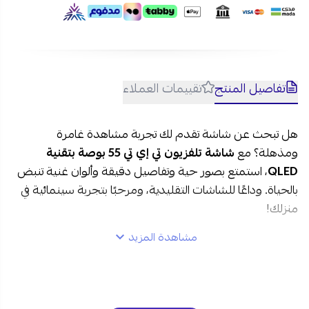
تفاصيل المنتج
تقييمات العملاء
هل تبحث عن شاشة تقدم لك تجربة مشاهدة غامرة
ومذهلة؟ مع
شاشة تلفزيون تي إي تي 55 بوصة بتقنية
QLED
، استمتع بصور حية وتفاصيل دقيقة وألوان غنية تنبض
بالحياة. وداعًا للشاشات التقليدية، ومرحبًا بتجربة سينمائية في
منزلك!
مشاهدة المزيد
مواصفات شاشة تلفزيون تي إي تي 55 بوصة في السعودية:
العلامة التجارية
: تي اي تي
رقم الموديل:
T55W525