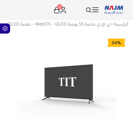
0
نجم الأجهزة
الرئيسية
تي اي تي شاشة 55 بوصة WebOS - QLED - بتقنية QLED - موديل T55W525
34%