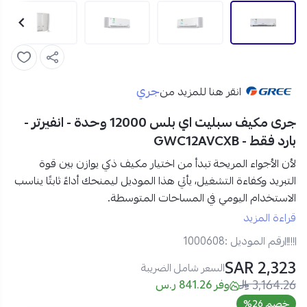
جري
انقر هنا للمزيد من
جرى مكيف سبليت اي بلس 12000 وحدة - انفيرتر -
بارد فقط - GWC12AVCXB
لأن الأجواء المريحة تبدأ من اختيار مكيف ذكي يوازن بين قوة
التبريد وكفاءة التشغيل، يأتي هذا الموديل ليمنحك أداءً ثابتًا يناسب
الاستخدام اليومي في المساحات المتوسطة.
يوفر لك
مكيف جري سبليت 12000 وحدة البارد
تجربة تبريد
قراءة المزيد
عملية بفضل
تقنية الانفيرتر
و
التحكم الذكي عبر Wi-Fi
و
تقنية الذكاء
رقم الموديل :
1000608
الاصطناعي
مع
توزيع هواء رباعي الاتجاهات
وتنظيف ذاتي يساعد
2,323 SAR
على الحفاظ على أجواء أكثر راحة ونقاء.
السعر شامل الضريبة
3,164.26
وفر 841.26 ر.س
مواصفات مكيف جري AI Plus سبليت 12000 وحدة – انفيرتر:
خصم 26%