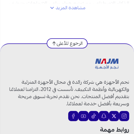
الذكاء الاصطناعي
مع
توزيع هواء رباعي الاتجاهات
وتنظيف
مشاهدة المزيد
ذاتي يساعد على الحفاظ على أجواء أكثر راحة ونقاء.
مواصفات مكيف جري AI Plus سبليت
12000 وحدة – انفيرتر:
الرجوع للأعلى
الماركة:
جرى
الفئة:
AI Plus
الموديل:
GWC12AVCXB
النوع:
مكيف سبليت جداري
نجم الأجهزة هي شركة رائدة في مجال الأجهزة المنزلية
السعة:
12000 وحدة
والكهربائية وأنظمة التكييف. تأسست في 2012، التزامنا لعملائنا
وضع التشغيل:
بارد فقط
بتقديم أفضل المنتجات. نحن نقدم تجربة تسوق مريحة
نوع الضاغط:
انفيرتر
وسريعة بأفضل خدمة لعملائنا.
التحكم الذكي:
Wi-Fi مدمج
تقنية الذكاء الاصطناعي:
نعم
توزيع الهواء:
أربعة اتجاهات
روابط مهمة
التنظيف الذاتي:
نعم