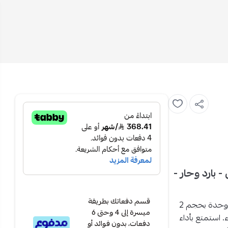
كيف سبليت 24000 وحدة - 2 طن - بارد وحار -
قسم دفعاتك بطريقة
ع مكيف جري آي بلس سبليت 24000 وحدة بحجم 2
ميسرة إلى 4 وحتى 6
. استمتع بأداء
دفعات، بدون فوائد أو