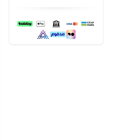
حرارة ثابتة،
يع أفراد
وية في المكان،
نخفض
ير على جمالية
احصل الآن على مكيف جري آي بلس سبليت 24000 وحدة بحجم 2 طن بارد وحار
ية التقسيط على
وت كنترول لتسهيل