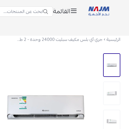
القائمة
ابحث عن المنتجات...
نجم الأجهزة
الرئيسية
جري آي بلس مكيف سبليت 24000 وحدة - 2 طن - بارد وحار - انفرتر - GWH24AVEXF