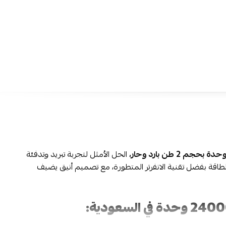
وكفاءة، لتبقى غرفة المعيشة أو المكتب مثالية طوال العام.
تقنية إنفرتر متقدمة:
تقلل استهلاك الكهرباء وتحافظ على درجة 
مما يوفر لك فواتير أقل وراحة مستمرة.
نظام بارد وحار:
استخدام متكامل في الصيف والشتاء، لتبقى جم
العائلة أو الموظفين في أجواء مريحة طوال الوقت.
توزيع الهواء رباعي الاتجاهات:
يصل الهواء البارد أو الدافئ لكل زا
لضمان توزيع مثالي ومتوازن.
تشغيل هادئ وتصميم عصري:
استمتع بمستوى ضوضاء م
وتصميم أنيق ينسجم مع أي ديكور داخلي، دون الإزعاج أو التأث
الغرفة.
الحل الأمثل لتجربة تبريد وتدفئة
عبر متجر نجم مع شحن آمن وسريع لجميع مدن المملكة وإمكان
لطاقة بفضل تقنية الانفرتر المتطورة، مع تصميم أنيق يضيف
4 دفعات دون فوائد عبر تمارا وتابي.
الأسئلة الشائعة حول مكيف سبليت جري آي بلس باللون الأبيض:
1- هل يمكن التحكم في المكيف عن بُعد؟
يدعم مكيف جري التحكم الذكي عبر الواي فاي بالإضافة إلى الريم