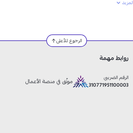
ضبط درجة الحرارة ووضعيات التشغيل.
مزيد
2- هل يحافظ المكيف على جودة الهواء؟
نعم، خاصية التنظيف الذاتي والفلترة المحسّنة تضمن هواء صح
الغرفة طوال العام.
الرجوع للأعلى
روابط مهمة
الرقم الضريبي
موثّق في منصة الأعمال
310771951100003
رة بسرعة وكفاءة، لتبقى غرفة المعيشة أو المكتب مثالية طوال
رارة ثابتة، مما يوفر لك فواتير أقل وراحة مستمرة.