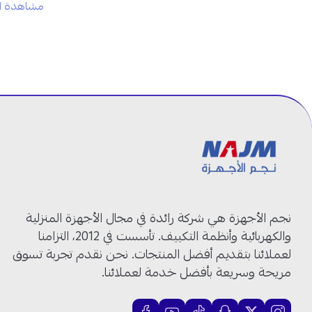
مشاهدة ال
العلامة التجارية: جري
الفئة: آي بلس
رقم الموديل: GWH24AVEXF
النوع:
مكيف سبليت
وظيفة التشغيل
: بارد وحار
نوع الضاغط:
انفرتر
سعة التبريد:
24000 وحدة
الحجم:
2 طن
توزيع الهواء:
رباعي الاتجاهات
التشغيل:
هادئ ومريح
مناسب للمساحات الكبيرة، الصالات والمجالس والمكاتب
نجم الأجهزة هي شركة رائدة في مجال الأجهزة المنزلية
مكيف جري الجداري 2 طن انفرتر: تصميم أنيق يضيف لمسة عصرية!
والكهربائية وأنظمة التكييف. تأسست في 2012، التزامنا
لعملائنا بتقديم أفضل المنتجات. نحن نقدم تجربة تسوق
سعة تبريد وتدفئة قوية 24000 وحدة:
تغطي المساحات الكبي
مريحة وسريعة بأفضل خدمة لعملائنا.
العام.
تقنية إنفرتر متقدمة:
تقلل استهلاك الكهرباء وتحافظ على درجة ح