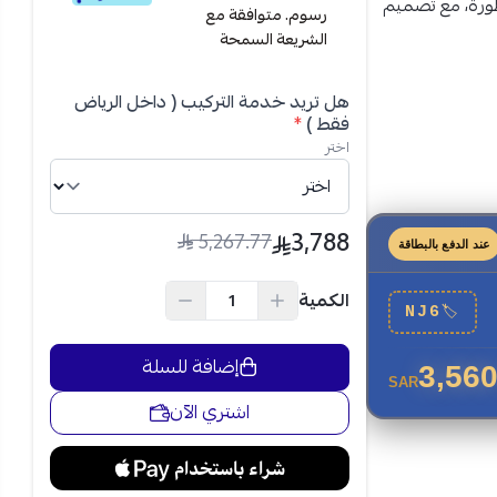
طورة، مع تصميم
رسوم. متوافقة مع
الشريعة السمحة
هل تريد خدمة التركيب ( داخل الرياض
فقط )
*
اختر
3,788
5,267.77
عند الدفع بالبطاقة
الكمية
NJ6
🏷
إضافة للسلة
3,560
SAR
اشتري الآن
رة بسرعة