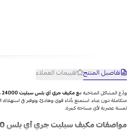
تفاصيل المنتج
تقييمات العملاء
ودّع المشاكل المناخية م
ع مكيف جري آي بلس سبليت 24000 وحدة بحجم 2 طن بارد وحار،
متكاملة دون عناء. استمتع بأداء قوي وهادئ، وتوفير في استهلاك ا
لمسة عصرية لأي مساحة كبيرة.
مواصفات مكيف سبليت جري آي بلس 24000 وحدة في السعودية: