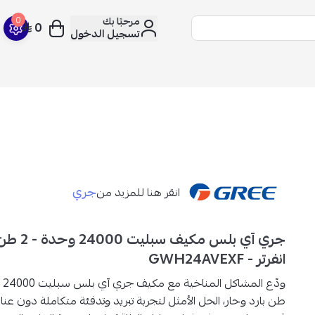
مرحبًا بك
0
0
تسجيل الدخول
جري
انقر هنا للمزيد من
جري آي بلس م
انفرتر - GWH24AVEXF
ودّع المشاكل المناخية م
طن بارد وحار،
الحل الأمثل لتجربة تبريد وتدفئة متكاملة دون عناء