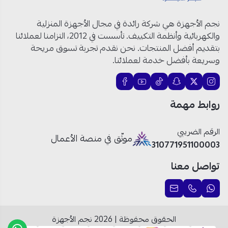
نوع المكيف:
مكيف سبليت
وضع التشغيل:
بارد وحار
نجم الأجهزة هي شركة رائدة في مجال الأجهزة المنزلية
سعة التبريد/التدفئة:
23200 وحدة
والكهربائية وأنظمة التكييف. تأسست في 2012، التزامنا لعملائنا
رقم الموديل:
GWH24AVEXF
بتقديم أفضل المنتجات. نحن نقدم تجربة تسوق مريحة
الجهد الكهربائي / التردد:
220–240 فولت ~ 60
وسريعة بأفضل خدمة لعملائنا.
هرتز
التحكم الذكي:
Wi-Fi مدمج + ريموت كنترول
وضع التربو:
نعم (تبريد أو تدفئة سريعة)
روابط مهمة
المؤقت الذكي:
ضبط أوقات التشغيل لتوفير الطاقة
التنظيف الذاتي:
نعم للحفاظ على جودة الهواء
الرقم الضريبي
فلترة محسّنة للهواء:
إزالة الغبار والروائح
موثّق في منصة الأعمال
310771951100003
مستوى الضجيج:
تشغيل هادئ
الاستخدام:
مناسب للمنازل والمكاتب
تواصل معنا
مكيف جري الجداري بارد وحار: بريد وتدفئة ذكية على مدار
العام!
الحقوق محفوظة | 2026
نجم الأجهزة