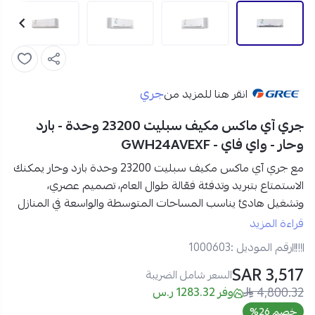
جري
انقر هنا للمزيد من
جري آي ماكس مكيف سبليت 23200 وحدة - بارد
وحار - واي فاي - GWH24AVEXF
مع
جري آي ماكس مكيف سبليت 23200 وحدة بارد وحار يمكنك
الاستمتاع بتبريد وتدفئة فعّالة طوال العام
، تصميم عصري،
وتشغيل هادئ يناسب المساحات المتوسطة والواسعة في المنازل
والمكاتب. أداءً يعتمد عليه بفضل التحكم عبر الواي فاي، خاصية
قراءة المزيد
التربو، ونظام التنظيف الذاتي، ليمنحك بيئة مثالية في جميع
رقم الموديل :
1000603
الفصول.
3,517 SAR
السعر شامل الضريبة
4,800.32
مواصفات جري آي ماكس مكيف سبليت 23200 وحدة في
وفر 1283.32 ر.س
السعودية:
خصم 26%