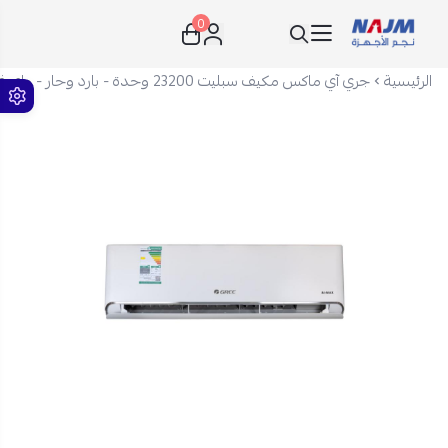
0
نجم الأجهزة
الرئيسية
جري آي ماكس مكيف سبليت 23200 وحدة - بارد وحار - واي فاي - GWH24AVEXF