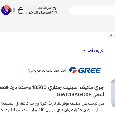
مرحبًا بك
0
0
تسجيل الدخول
جري مكيف اسبليت جداري 18500 وحدة بارد فقط واي فاي أبيض GWC18AGDXF
تكييف أقساط
جري
انقر هنا للمزيد من
جري مكيف اسبليت جداري 18500 وحد
أبيض GWC18AGDXF
هل تبحث عن مكيف يوفر لك تبريدًا قويًا وراحة فائقة في الصيف؟
ا
اسبليت جري 18 بارد واي فاي فريون 410 بولر الم