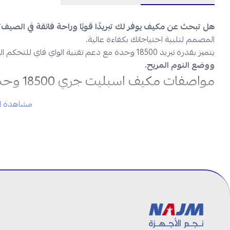
هل تبحث عن مكيف يوفر لك تبريدًا قويًا وراحة فائقة في الصيف؟
المصمم لتلبية احتياجاتك بكفاءة عالية.
يتميز بقدرة تبريد 18500 وحدة مع دعم تقنية الواي فاي للتحكم السهل عن بعد،
ووضع النوم المريح.
مواصفات مكيف اسبليت جري 18500 وحدة بارد في السعودية:
مشاهدة ال
النوع:
مكيف اسبليت جداري
العلامة التجارية:
جري
موديل:
GWC18AGDXF-D3NTA1F
القدرة التبريدية:
18500 وحدة
نوع التبريد:
بارد فقط
اللون:
أبيض
تقنية الواي فاي:
مدعومة
نوع غاز التبريد:
فريون 410
البلد المصنع:
الصين
الأبعاد (الوحدة الداخلية): 22.1 × 31.1 × 98.2 سم