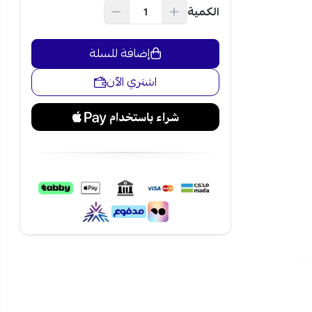
الكمية
إضافة للسلة
لواي فاي
اشتري الآن
لتساوي في
الية
لن تضطر إلى
تى للأجواء الحارة جدًا
ري اسبليت بارد 18500 وحدة ، احصل عليه الآن