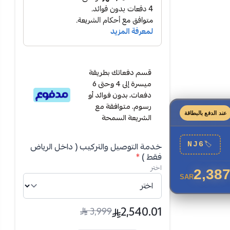
ح.
قسم دفعاتك بطريقة
ميسرة إلى 4 وحتى 6
دفعات، بدون فوائد أو
رسوم. متوافقة مع
عند الدفع بالبطاقة
الشريعة السمحة
خدمة التوصيل والتركيب ( داخل الرياض
NJ6
🏷
فقط )
*
اختر
2,387
SAR
2,540.01
3,999