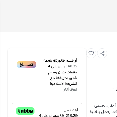
أو قسم فاتورتك بقيمة
على
4
548.25 ر.س
دفعات بدون رسوم
تأخير، متوافقة مع
الشريعة الإسلامية
فقط -
اعرف أكثر
يأتي مكيف شباك جري بقدرة 18000 وحدة حرارية بريطانية، أي 1.5 طن، ليغطي
مي. كما يعمل بتقنية