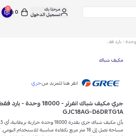
مرحبًا بك
0
0
تسجيل الدخول
جري مكيف شباك انفرتر - 18000 وحدة - بارد فقط - GJC18AG-D6DRTG1A
مكيف شباك
جري
انقر هنا للمزيد من
جري مكيف شباك انفرتر - 18000 وحدة - بارد 
GJC18AG-D6DRTG1A
مساحة تصل إلى 18 متر مربع بكفاءة مناسبة للاستخدام اليو