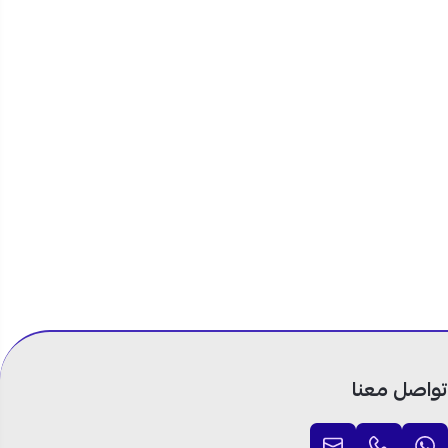
حتاج تبريداً
وى من الفئات
ة تبريد
لاكاً أقل. اطلبه الآن
ى جميع مدن
السعودية، واستمتع بخيارات التقسيط المريحة عبر تابي وتمارا على 4 دفعات بدون
تواصل معنا
 لذلك تمنح تبريداً عملياً