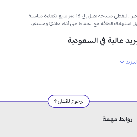
التشغيل، مع جهاز تحكم عن بعد لمرونة أكبر.
يأتي مكيف شباك جري بقدرة 18000 وحدة حرارية بريطانية، أي 1.5 طن، ليغطي مساحة تصل إلى 18 متر مربع بكفاءة مناسبة
مكيف جري شباك 18000 وحدة بارد: نطاق الاستخدام المناسب
قليل استهلاك الطاقة مع الحفاظ على أداء هادئ ومستقر.
حتى 18 متر مربع:
هذه القدرة تلائم المساحات المتوسطة التي ت
مستقراً من دون مبالغة في السعة.
1.5 طن تبريد:
تمنحك خياراً مناسباً إذا كنت تبحث عن أداء أق
الأصغر في الاستخدام اليومي.
بارد فقط:
يركز على التبريد المباشر، لذلك يناسب من يريد وظيف
مزيد
واضحة من دون وضعيات إضافية.
مكيف جري شباك 18000 وحدة يجمع لك تبريداً هادئاً واسته
من متجر النجم مع منتج أصلي ومضمون، وشحن آمن وسريع إل
الرجوع للأعلى
فوائد.
أسئلة شائعة حول مكيف جري شباك 18 انفرتر
روابط مهمة
هل تكفي قدرة 18000 وحدة لغرفة كبيرة؟
نعم، هذه القدرة تناسب المساحات حتى 18 متر مربع،