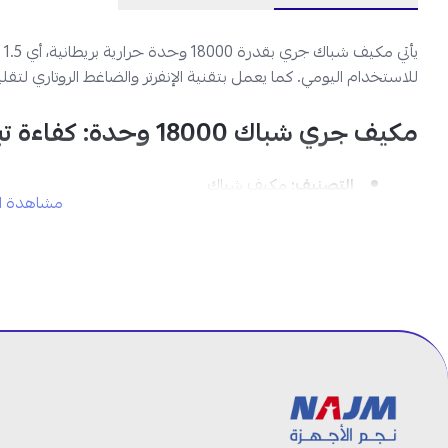
للاستخدام اليومي. كما يعمل بتقنية الإنفرتر والضاغط الروتاري لت
مكيف جري شباك 18000 وحدة: كفاءة تبريد عالية في السعودية
التصنيف:
مكيف شباك
مشاهدة ال
العلامة التجارية:
جري
نوع المنتج:
مكيف شباك
تكنولوجيا الإنفرتر:
متوفرة
فلتر:
قابل للإزالة والغسل
القدرة:
18000 وحدة حرارية بريطانية، 1.5 طن
نظام التشغيل:
بارد فقط
نوع الضاغط:
إنفرتر روتاري
توفير الطاقة:
عالي
سرعات المروحة:
متعددة
تدفق الهواء:
متعدد الاتجاهات