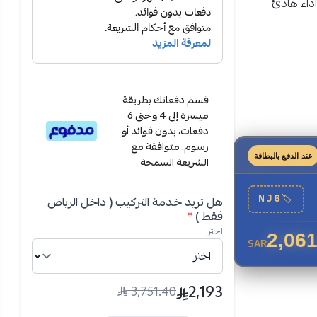
أداء هادئ
قسم دفعاتك بطريقة
ميسرة إلى 4 وحتى 6
دفعات، بدون فوائد أو
رسوم. متوافقة مع
عند الدفع بالبطاقة
الشريعة السمحة
هل تريد خدمة التركيب ( داخل الرياض
NJ6
🏷
فقط )
*
اختر
2,061
SAR
2,193
3,751.40