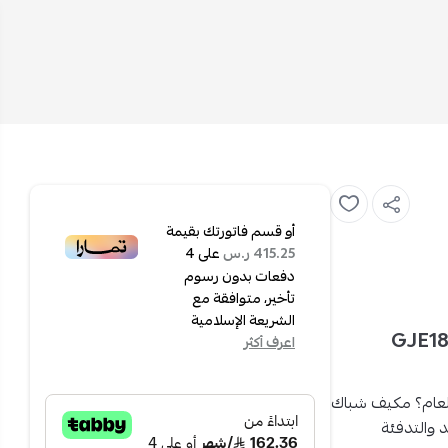
أو قسم فاتورتك بقيمة
على
4
415.25 ر.س
دفعات بدون رسوم
تأخير، متوافقة مع
الشريعة الإسلامية
 وحدة - حار وبارد - GJE18AG-
اعرف أكثر
عام؟
مكيف شباك
يد والتدفئة