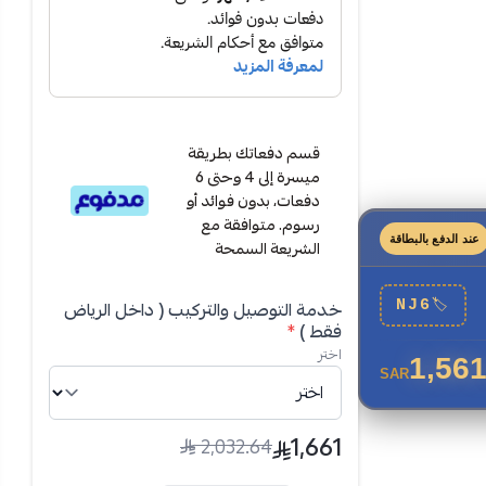
لية وتشغيل حار وبارد،
 واختبر الفرق!
قسم دفعاتك بطريقة
ميسرة إلى 4 وحتى 6
دفعات، بدون فوائد أو
رسوم. متوافقة مع
عند الدفع بالبطاقة
الشريعة السمحة
خدمة التوصيل والتركيب ( داخل الرياض
NJ6
🏷
فقط )
*
اختر
1,561
SAR
ة بقدرة تبريد عالية حتى
1,661
2,032.64
لعام.