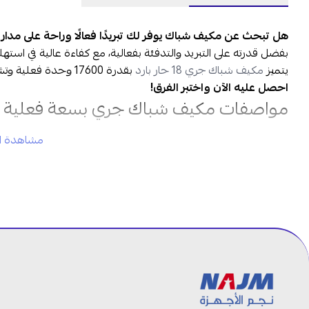
هل تبحث عن مكيف شباك يوفر لك تبريدًا فعالًا وراحة على مدار 
بفضل قدرته على التبريد والتدفئة بفعالية، مع كفاءة عالية في استهل
يتميز
مكيف شباك جري 18 حار بارد
بقدرة 17600 وحدة فعلية وتشغيل حار وبارد، ستتمكن من الاستمتاع بجو مثالي في كل الأوقات.
احصل عليه الآن واختبر الفرق!
مواصفات مكيف شباك جري بسعة فعلية 17600 وحدة حار/بارد:
مشاهدة ال
العلامة التجارية
: جري
الموديل
: GJE18AG-D3NMTG1J
النوع
:
مكيف شباك
القدرة الفعلية
: 17600 وحدة
السعة الإسمية:
1.5 طن / 18000 وحدة
الوظائف
: حار / بارد
المزايا
: موفر للطاقة
قوة التبريد
: تبريد قوي وعالي الكفاءة
بلد المنشأ
: الصين
الأبعاد (عرض * عمق * ارتفاع)
: 66 * 77 * 43 سم