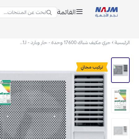
القائمة
ابحث عن المنتجات...
نجم الأجهزة
الرئيسية
جري مكيف شباك 17600 وحدة - حار وبارد - GJE18AG-D3NMTG1J
تركيب مجاني