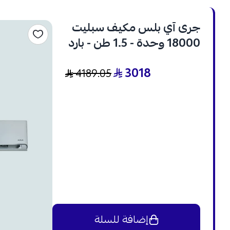
جرى آي بلس مكيف سبليت
18000 وحدة - 1.5 طن - بارد
وحار - انفرتر - GWH18AVDXE
3018
4189.05
إضافة للسلة