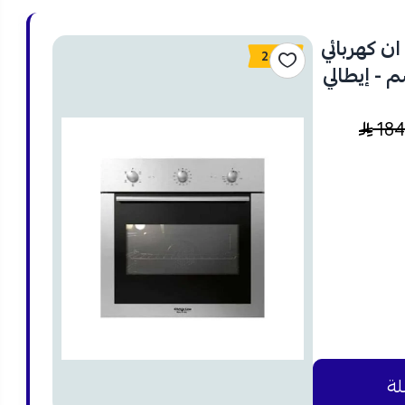
ن كهربائي
24%
ئف - 60x60 سم - إيطالي
18
لة