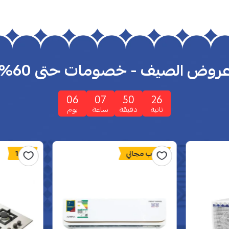
روض الصيف - خصومات حتى 60%
06
07
50
24
ثانية
دقيقة
ساعة
يوم
تركيب مجاني
16%