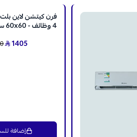
فرن كيتشن لاين بلت ا
4 وظا
- KL-E 604
1405
40
إضافة للس