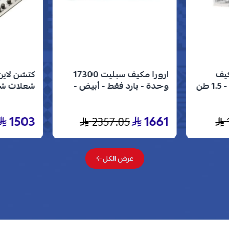
كيف
ارورا مكيف سبليت 17300
شباك 18000 وحدة - 1.5 طن
وحدة - بارد فقط - أبيض -
AR-18MVC
إيطالي من
فضي J5020
1503
1661
2357.05
عرض الكل