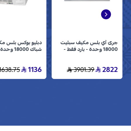
جرى آي بلس مكيف سبليت
دبليو بوكس بلس م
18000 وحدة - بارد فقط -
انفرتر - GWC18AVDXE
- بارد فقط - WBW18CPLUS
1136
2822
1638.75
3901.39