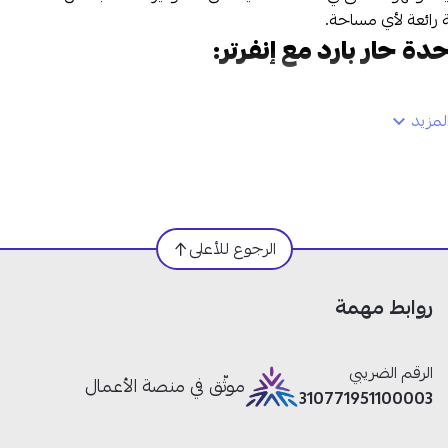
ة رائعة لأي مساحة.
مزيد
والخارجية
الرجوع للأعلى
غرفة
روابط مهمة
الرقم الضريبي
موثّق في منصة الأعمال
310771951100003
ثالي، مما يساعد على تقليل فواتير الكهرباء.