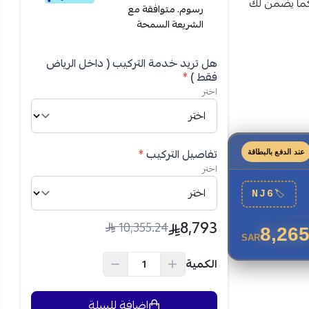
، كما يضمن لك
رسوم. متوافقة مع
صبح هذا المكيف
الشريعة السمحة
هل تريد خدمة التركيب ( داخل الرياض
فقط )
*
اختر
ارجية
تفاصيل التركيب
*
عند الدفع بالبطاقة
اختر
NJ6
🏷
8,793
10,355.24
8,265
SAR
الكمية
 مثالي، مما
إضافة للسلة