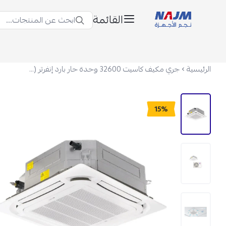
القائمة
ابحث عن المنتجات...
نجم الأجهزة
الرئيسية
جري مكيف كاسيت 32600 وحدة حار بارد إنفرتر GUD36T1/B-S(S)
15%