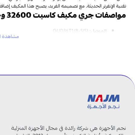
تقنية الإنفرتر الحديثة. مع تصميمه الفريد، يصبح هذا المكيف إضاف
مواصفات جري مكيف كاسيت 32600 وحدة حار بارد مع إنفرتر:
الموديل:
GUD36T1/B-S(S)
مشاهدة ال
الكهرباء والفريون:
220V-1Ph-50/60Hz – R32
النظام:
حار وبارد
الزعانف:
مطلية بمادة مضادة للتآكل في الوحدة الداخلية 
ريموت كنترول:
لاسلكي.
الربط مع الأنظمة:
إمكانية الربط مع أنظمة التحكم
الوحدة الداخلية:
مزودة بفتحة لدخول الهواء النقي
ثبات درجة الحرارة:
الحفاظ على درجة حرارة ثابتة داخل ال
حماية من الحريق:
صندوق كهربائي مقاوم للحريق
التحكم بالواي فاي
العلامة التجارية:
جري
جري مكيف كاسيت 32600 وحدة حار بارد الخيار الأمثل لراحة منزلك:
نجم الأجهزة هي شركة رائدة في مجال الأجهزة المنزلية
تقنية إنفرتر:
تمنحك تقنية الإنفرتر استهلاكاً أقل للطاقة مع أداء م