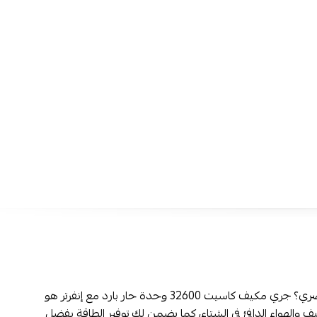
توزيع هواء ممتاز:
بفضل الزعانف المقاومة للتآكل، يتم توزيع ا
مثالي بين الغرف، مما يعزز من فعالية التبريد والتدفئة.
راحة تحكم استثنائية:
يمكنك التحكم بالمكيف عن بُعد باستخ
اللاسلكي المقاوم للرطوبة، مما يوفر لك راحة كبيرة أثناء الاست
سهولة الربط مع الأنظمة الذكية:
يتيح لك المكيف ربطه مع الأن
عبر الواي فاي للتحكم في درجة الحرارة من أي مكان داخل من
أمان إضافي:
الصندوق الكهربائي المقاوم للحريق يوفر لك أماناً إضا
استخدام المكيف في مختلف الظروف.
بارد مع إنفرتر من جري، اطلب الآن عبر متجر نجم للأجهزة الكهربا
تقسيط مرن عبر تمارا!
يجمع بين الأداء العالي والتصميم العصري؟ جري مكيف كاسيت 32600 وحدة حار بارد مع إنفرتر هو
اء البارد في الصيف والهواء الدافئ في الشتاء، كما يضمن لك توفير الطاقة بفضل