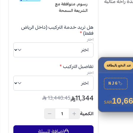
دة راحة مثالية
رسوم. متوافقة مع
الشريعة السمحة
هل تريد خدمة التركيب (داخل الرياض
فقط)
*
اختر
تفاصيل التركيب
*
عند الدفع بالبطاقة
اختر
NJ6
🏷
11,344
13,440.45
10,66
SAR
حات الكبيرة
الكمية
دام جهاز
إضافة للسلة