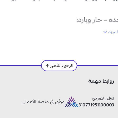
مزيد
الرجوع للأعلى
روابط مهمة
الرقم الضريبي
موثّق في منصة الأعمال
310771951100003
حات الكبيرة بكفاءة قوية وتغطية أفضل.