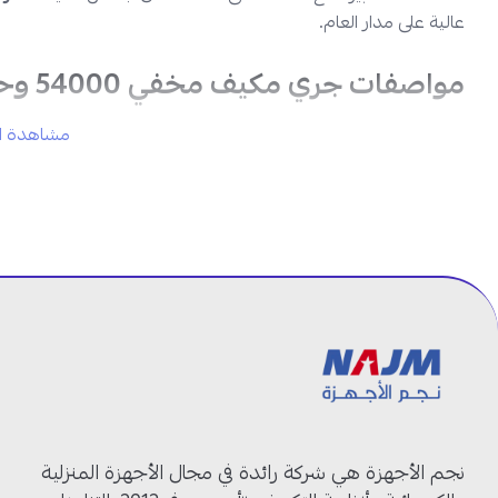
عالية على مدار العام.
مواصفات جري مكيف مخفي 54000 وحدة – حار وبارد:
مشاهدة ال
الماركة:
جري
الموديل:
GFH60DDXL-S6DND5A
النوع:
مكيف مخفي
السعة:
54000 وحدة
نظام التشغيل:
حار وبارد
التقنية:
انفرتر
التصميم:
مخفي
توزيع الهواء:
متوازن
الاستخدام:
المساحات الكبيرة
مكيف جري انفرتر 54000 وحدة: قوة أعلى وراحة في كل الأوقات!
نجم الأجهزة هي شركة رائدة في مجال الأجهزة المنزلية
قدرة 54000 وحدة:
مكيف انفرتر مناسب لتبريد وتدفئة المسا