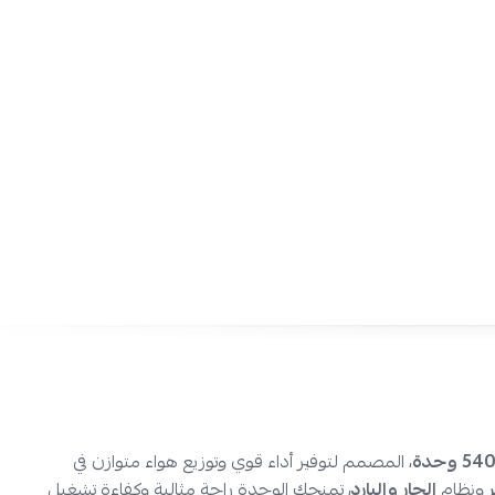
واحد.
تقنية الانفرتر:
تساعد على تقليل استهلاك الطاقة مع الحفاظ على
وتشغيل أكثر هدوءًا.
توزيع هواء متوازن:
يساعد على وصول الهواء البارد أو الدافئ إل
المساحة بشكل أفضل.
أداء قوي للمساحات الواسعة:
يوفر تغطية مناسبة للأماكن التي
تدفق هواء أكبر واستقرار أعلى.
تشغيل أكثر هدوءًا:
يدعم الأجواء المريحة داخل المنزل أو بيئ
إزعاج ملحوظ.
كفاءة تشغيل على مدار العام:
يمنحك أداءً موثوقًا للتبريد والت
الفصول.
اعتمادية عالية:
تصميم متين يساعد على تحمل الاستخدام الط
على كفاءة الأداء.
اطلب الآن مكيف جري انفرتر 54000 وحدة حار وبارد 
السعودية، واستمتع بأداء تكييف موثوق وراحة متواصلة مع خيار
تمارا وتابي، وشحن سريع إلى جميع مناطق المملكة.
، المصمم لتوفير أداء قوي وتوزيع هواء متوازن في
ر
ونظام
الحار والبارد
، تمنحك الوحدة راحة مثالية وكفاءة تشغيل