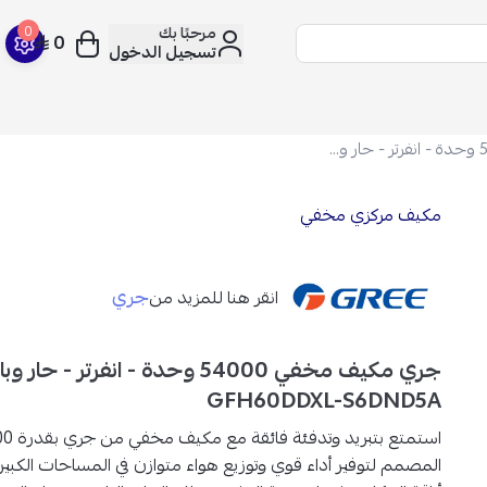
مرحبًا بك
0
0
تسجيل الدخول
جري مكيف مخفي 54000 وحدة - انفرتر - حار وبارد - GFH60DDXL-S6DND5A
مكيف مركزي مخفي
جري
انقر هنا للمزيد من
جري مكيف مخفي 54000 وحدة - انفرتر - حار و
GFH60DDXL-S6DND5A
استمتع بتبريد وتدفئة فائقة مع
مكيف مخفي من جري بقدرة 54000 وحدة
المصمم لتوفير أداء قوي وتوزيع هواء متوازن في المساحات الكبي