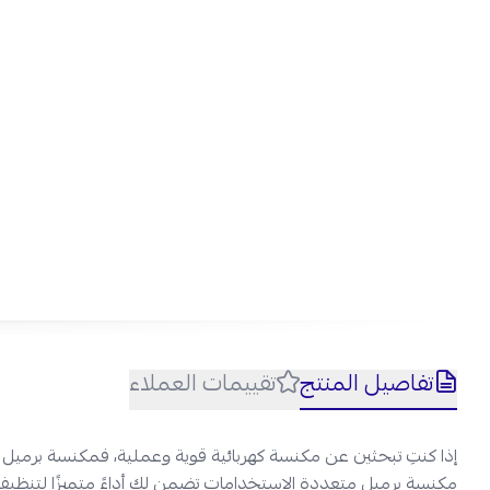
تفاصيل المنتج
تقييمات العملاء
إذا كنتِ تبحثين عن مكنسة كهربائية قوية وعملية، فمكنسة برميل جي تي اي 1600 واط سعة 15 لتر هي الخي
مكنسة برميل متعددة الاستخدامات تضمن لكِ أداءً متميزًا لتنظيف 