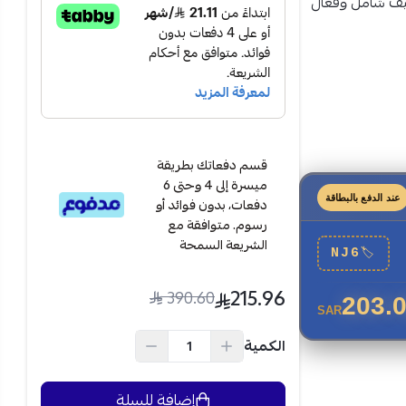
ظيف شامل وفعال
قسم دفعاتك بطريقة
ميسرة إلى 4 وحتى 6
عند الدفع بالبطاقة
دفعات، بدون فوائد أو
رسوم. متوافقة مع
ر قوة شفط عالية لضمان
الشريعة السمحة
NJ6
🏷
 عبر إزالة
215.96
390.60
203.
SAR
الملحقات
الكمية
وتنظيفها بعد
إضافة للسلة