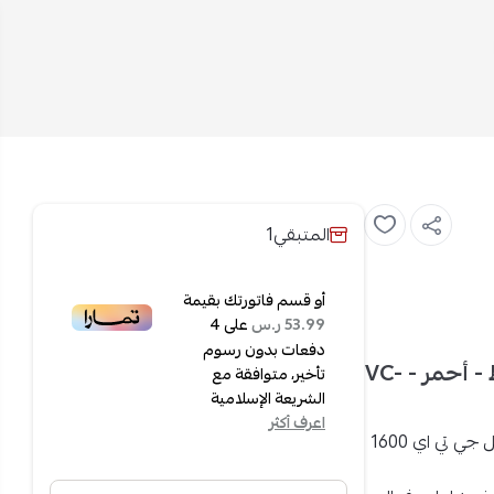
المتبقي
1
أو قسم فاتورتك بقيمة
على
4
53.99 ر.س
دفعات بدون رسوم
جي تي اي مكنسة كهربائية برميل 15 لتر - 1600 واط - أحمر - VC-
تأخير، متوافقة مع
الشريعة الإسلامية
اعرف أكثر
إذا كنتِ تبحثين عن مكنسة كهربائية قوية وعملية، فمكنسة برميل جي تي اي 1600