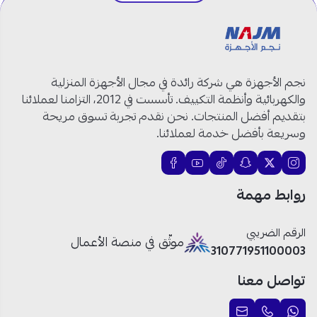
العلامة التجارية:
كولين
رقم الموديل:
801107025
النوع:
خلاط يدوي 2 في 1
القدرة الكهربائية:
300 واط
السعة:
1.75 لتر
نجم الأجهزة هي شركة رائدة في مجال الأجهزة المنزلية
عدد مستويات السرعة:
2 سرعات
والكهربائية وأنظمة التكييف. تأسست في 2012، التزامنا لعملائنا
الشفرات:
حادة ومتينة
بتقديم أفضل المنتجات. نحن نقدم تجربة تسوق مريحة
التحكم:
سهل وسلس
وسريعة بأفضل خدمة لعملائنا.
الفتحة:
تمنع الانسكاب أثناء السكب
المقبض:
مريح للحمل والنقل
سهولة التنظيف:
يدوي بسيط
روابط مهمة
التصميم:
صغير الحجم وأنيق
اللون:
أبيض
الرقم الضريبي
بلد الصنع:
الصين
موثّق في منصة الأعمال
310771951100003
تواصل معنا
كولين خلاط يدوي 300 واط: أداء عملي لتحضير أسرع