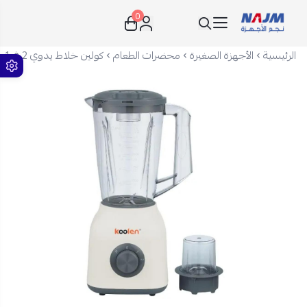
0
نجم الأجهزة
الرئيسية
الأجهزة الصغيرة
محضرات الطعام
كولين خلاط يدوي 2 في 1 - 1.75 لتر - 300 واط - أبيض - 801107025