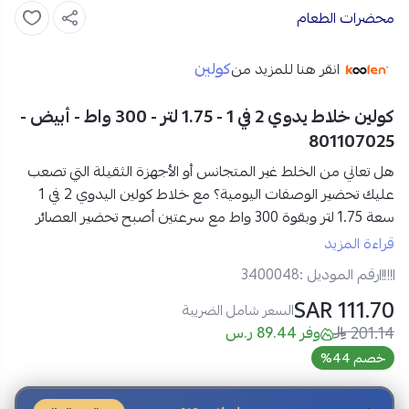
محضرات الطعام
كولين
انقر هنا للمزيد من
كولين خلاط يدوي 2 في 1 - 1.75 لتر - 300 واط - أبيض -
801107025
هل تعاني من الخلط غير المتجانس أو الأجهزة الثقيلة التي تصعب
عليك تحضير الوصفات اليومية؟ مع
خلاط كولين اليدوي 2 في 1
سعة 1.75 لتر وبقوة 300 واط مع سرعتين
أصبح تحضير العصائر
والخلطات أكثر سهولة ونعومة، بفضل التصميم العملي والقوة
قراءة المزيد
المناسبة للاستخدام اليومي داخل مطبخك.
رقم الموديل :
3400048
111.70 SAR
مواصفات خلاط كولين اليدوي 2 في 1 بسعة 1.75 لتر في السعودية:
السعر شامل الضريبة
201.14
العلامة التجارية:
كولين
وفر 89.44 ر.س
رقم الموديل:
801107025
خصم 44%
النوع:
خلاط يدوي 2 في 1
القدرة الكهربائية:
300 واط