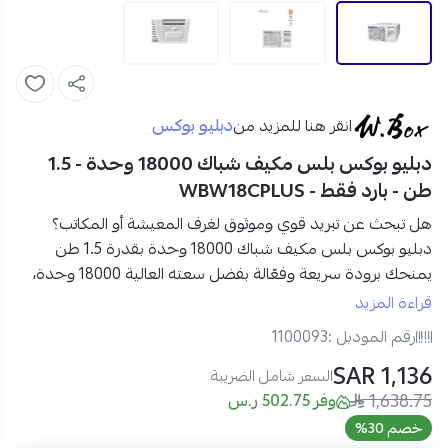
دبليو بوكس
انقر هنا للمزيد من
دبليو بوكس بلس مكيف شباك 18000 وحدة - 1.5
طن - بارد فقط - WBW18CPLUS
هل تبحث عن تبريد قوي وموثوق لغرف المعيشة أو المكاتب؟
دبليو بوكس بلس مكيف شباك 18000 وحدة بقدرة 1.5 طن
يمنحك برودة سريعة وفعّالة
بفضل سعته العالية 18000 وحدة،
مع أداء ثابت واقتصادي في استهلاك الطاقة، ليحافظ على راحتك
قراءة المزيد
طوال الصيف دون عناء.
رقم الموديل :
1100093
1,136 SAR
مواصفات دبليو بوكس بلس مكيف شباك 18000 وحدة في
السعر شامل الضريبة
1,638.75
السعودية:
وفر 502.75 ر.س
العلامة التجارية:
دبليو بوكس
خصم 30%