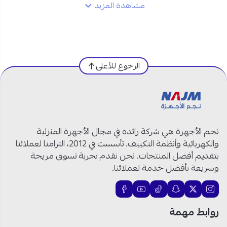
مشاهدة المزيد
مواصفات دبليو بوكس بلس مكيف شباك 18000 وحدة في
السعودية:
العلامة التجارية:
دبليو بوكس
الرجوع للأعلى
رقم الموديل:
WBW18CPLUS
نوع الجهاز:
مكيف شباك
سعة التبريد:
18000 وحدة
القدرة:
1.5 طن
نوع التبريد:
بارد فقط
نجم الأجهزة هي شركة رائدة في مجال الأجهزة المنزلية
نوع الضاغط:
روتاري
والكهربائية وأنظمة التكييف. تأسست في 2012، التزامنا لعملائنا
نوع الفريون:
R410A
بتقديم أفضل المنتجات. نحن نقدم تجربة تسوق مريحة
الفلتر:
قابل للإزالة والغسل
وسريعة بأفضل خدمة لعملائنا.
مستوى الضوضاء:
منخفض
التركيب:
سهل وسريع
اللون:
أبيض
روابط مهمة