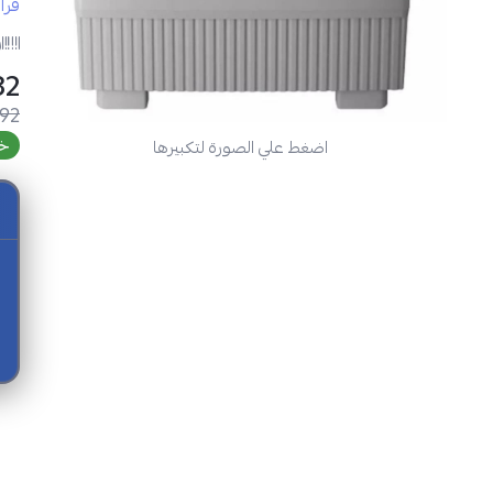
الع
قرا
ر
مواصف
 SAR
.92
خص
اضغط علي الصورة لتكبيرها