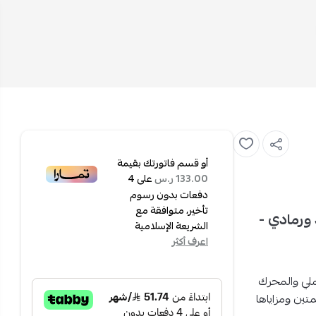
أو قسم فاتورتك بقيمة
على
4
133.00 ر.س
دفعات بدون رسوم
تأخير، متوافقة مع
سود ورمادي -
الشريعة الإسلامية
اعرف أكثر
لي والمحرك
تين ومزاياها