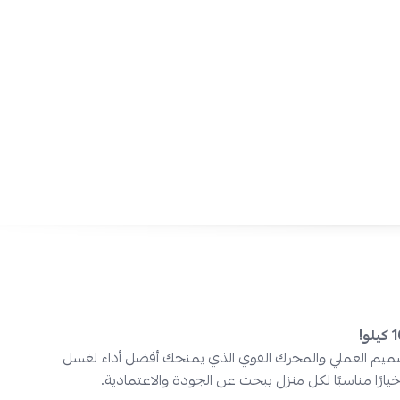
 كيلو: أداء مثالي للاستخدام اليومي!
قوة غسيل عالية:
بفضل محركها القوي الذي يمنح أداءً ثابتًا.
هيكل بلاستيكي متين:
مقاوم للاستخدام المتكرر ومناسب للعائلات.
تحكم سهل:
غسالة ملابس حوضين بمفاتيح مرنة لتغيير البرامج بكل ب
حوض تجفيف عملي:
يساعدك على تسريع تجفيف الملابس.
تصميم ثابت:
أقدام قوية لضمان التشغيل دون اهتزاز.
سهولة الاستخدام:
غسالة تعبئة علوية بمدخل مياه وخرطوم تصريف لراح
اطلب الآن افضل غسالة حوضين من دبليو ب
لة! تسوقها بالتقسيط المريح عبر تابي وتمارا من متجر نجم الأجهزة في 
سعار!
ميم العملي والمحرك القوي الذي يمنحك أفضل أداء لغسل
خيارًا مناسبًا لكل منزل يبحث عن الجودة والاعتمادية.