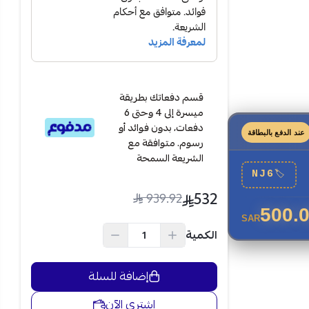
قسم دفعاتك بطريقة
ميسرة إلى 4 وحتى 6
دفعات، بدون فوائد أو
عند الدفع بالبطاقة
رسوم. متوافقة مع
الشريعة السمحة
NJ6
🏷
532
939.92
500.
SAR
الكمية
إضافة للسلة
اشتري الآن