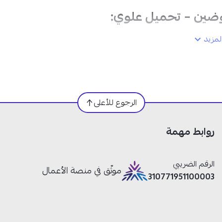
مزيد
الرجوع للأعلى
روابط مهمة
الرقم الضريبي
موثّق في منصة الأعمال
310771951100003