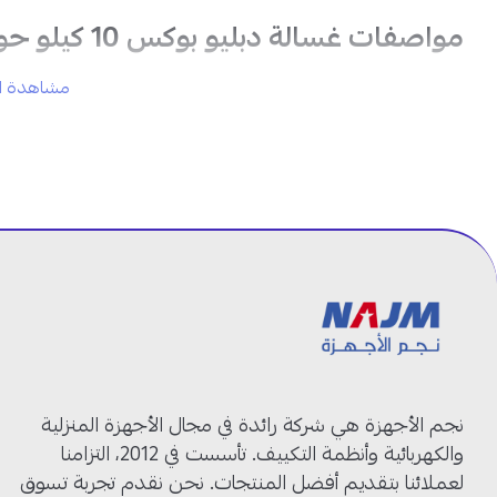
مواصفات غسالة دبليو بوكس 10 كيلو حوضين – تحميل علوي:
مشاهدة ال
المنتج:
غسالة حوضين
العلامة التجارية:
دبليو بوكس
الموديل:
WBTT13BLACK
نوع التحميل:
تحميل علوي
السعة:
10 كيلو
اللون:
أسود ورمادي
الهيكل:
بلاستيك قوي يتحمل الاستخدام اليومي
المحرك:
محرك قوي وفعال
التحكم:
مفاتيح مرنة وسهلة الاستخدام
التجفيف:
حوض إضافي للتجفيف
الثبات:
أقدام متينة تمنع الاهتزاز
الإضافات:
نجم الأجهزة هي شركة رائدة في مجال الأجهزة المنزلية
خرطوم تصريف
والكهربائية وأنظمة التكييف. تأسست في 2012، التزامنا
مدخل مياه
لعملائنا بتقديم أفضل المنتجات. نحن نقدم تجربة تسوق