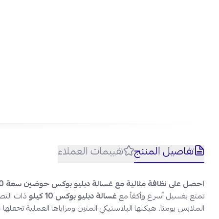
W BOX غسالة حوضين 10
سهو
الأ
تفاصيل المنتج
تقييمات العملاء
احصل على نظافة مثالية مع غسالة دبليو بوكس حوضين سعة 10 كيلو!
تمتع بغسيل أسرع وأكفأ مع
غسالة دبليو بوكس 10 كيلو
ذات التص
الملابس يوميًا. هيكلها البلاستيكي المتين ومزاياها العملية تجعلها 