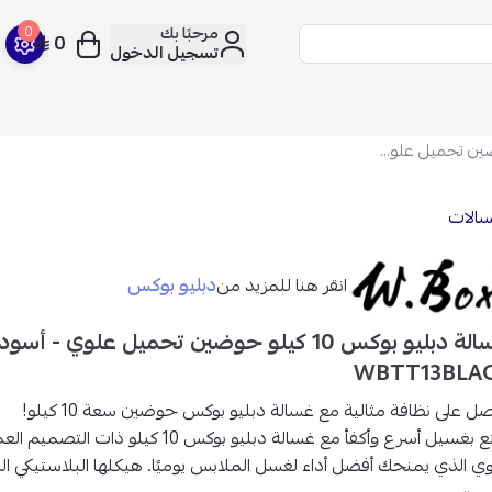
مرحبًا بك
0
0
تسجيل الدخول
غسالة دبليو بوكس 10 كيلو حوضين تحميل علوي - أسود ورمادي - WBTT13BLACK
سالات
دبليو بوكس
انقر هنا للمزيد من
غسالة دبليو بوكس 10 كيلو حوضين تحميل علوي - أ
WBTT13BLA
ل على نظافة مثالية مع غسالة دبليو بوكس حوضين سعة 10 كيلو!
ع بغسيل أسرع وأكفأ مع
غسالة دبليو بوكس 10 كيلو
ذات التصميم العم
وي الذي يمنحك أفضل أداء لغسل الملابس يوميًا. هيكلها البلاستيكي الم