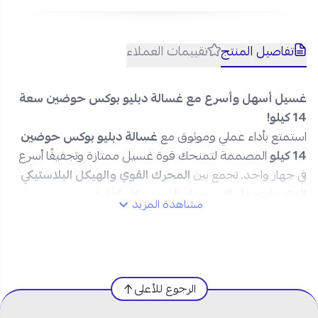
تفاصيل المنتج
تقييمات العملاء
غسيل أسهل وأسرع مع غسالة دبليو بوكس حوضين سعة
14 كيلو!
استمتع بأداء عملي وموثوق مع
غسالة دبليو بوكس حوضين
14 كيلو
المصممة لتمنحك قوة غسيل ممتازة وتجفيفًا أسرع
في جهاز واحد. تجمع بين
المحرك القوي والهيكل البلاستيكي
المتين
لتتحمل الاستخدام اليومي بكل كفاءة.
مشاهدة المزيد
مواصفات غسالة حوضين 14 كيلو دبليو
بوكس تحميل علوي:
الرجوع للأعلى
المنتج:
غسالة حوضين
العلامة التجارية:
دبليو بوكس W BOX