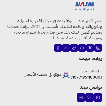
الموديل:
WBTT17BLACK
نوع التحميل:
تحميل علوي
السعة:
14 كيلو
نجم الأجهزة هي شركة رائدة في مجال الأجهزة المنزلية
اللون:
رمادي وأسود
والكهربائية وأنظمة التكييف. تأسست في 2012، التزامنا لعملائنا
الهيكل:
بلاستيك قوي ومتين
بتقديم أفضل المنتجات. نحن نقدم تجربة تسوق مريحة
المحرك:
محرك قوي وفعال
وسريعة بأفضل خدمة لعملائنا.
التحكم:
مفاتيح مرنة وسهلة الاستخدام
التجفيف:
حوض إضافي للتجفيف
الثبات:
أقدام متينة تمنع الاهتزاز
روابط مهمة
الإضافات:
خرطوم تصريف
الرقم الضريبي
مدخل للمياه
موثّق في منصة الأعمال
310771951100003
تواصل معنا
W BOX غسالة ملابس حوضين 14 كيلو:
أداء قوي يناسب كل منزل!