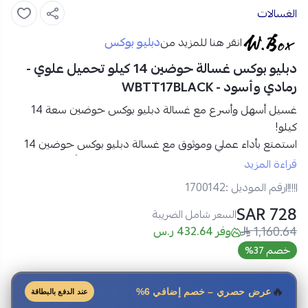
الغسالات
دبليو بوكس
انقر هنا للمزيد من
دبليو بوكس غسالة حوضين 14 كيلو تحميل علوي -
رمادي وأسود - WBTT17BLACK
غسيل أسهل وأسرع مع غسالة دبليو بوكس حوضين سعة 14
كيلو!
استمتع بأداء عملي وموثوق مع
غسالة دبليو بوكس حوضين 14
كيلو
المصممة لتمنحك قوة غسيل ممتازة وتجفيفًا أسرع في
قراءة المزيد
جهاز واحد. تجمع بين
المحرك القوي والهيكل البلاستيكي المتين
رقم الموديل :
1700142
لتتحمل الاستخدام اليومي بكل كفاءة.
728 SAR
السعر شامل الضريبة
1,160.64
مواصفات غسالة حوضين 14 كيلو دبليو بوكس تحميل علوي:
وفر 432.64 ر.س
المنتج:
غسالة حوضين
خصم 37%
العلامة التجارية:
دبليو بوكس W BOX
الموديل:
WBTT17BLACK
🔥
عرض حصري – خصم إضافي 6%
عند الدفع بالبطاقة
نوع التحميل:
تحميل علوي