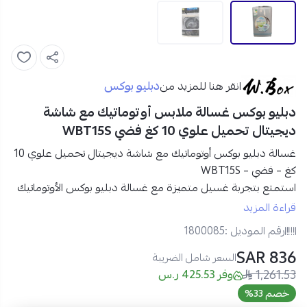
دبليو بوكس
انقر هنا للمزيد من
دبليو بوكس غسالة ملابس أوتوماتيك مع شاشة
ديجيتال تحميل علوي 10 كغ فضي WBT15S
غسالة دبليو بوكس أوتوماتيك مع شاشة ديجيتال تحميل علوي 10
كغ – فضي – WBT15S
استمتع بتجربة غسيل متميزة مع غسالة دبليو بوكس الأوتوماتيك
التي توفر لك سعة 10 كغ. مزودة بشاشة ديجيتال حديثة، تتيح لك
قراءة المزيد
التحكم الكامل في إعدادات الغسيل بسهولة وراحة.
رقم الموديل :
1800085
836 SAR
سمات المنتج:
السعر شامل الضريبة
1,261.53
وفر 425.53 ر.س
سعة الغسيل: 10 كغ، توفر سعة كبيرة لغسل كمية كبيرة من
خصم 33%