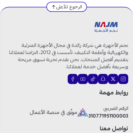
الرجوع للأعلى
الملابس في دورة واحدة.
نظام أوتوماتيك: غسالة أوتوماتيكية بالكامل توفر لك الراحة
والسهولة في تشغيلها.
نجم الأجهزة هي شركة رائدة في مجال الأجهزة المنزلية
شاشة ديجيتال: مزودة بشاشة ديجيتال لعرض الوقت المتبقي
والكهربائية وأنظمة التكييف. تأسست في 2012، التزامنا لعملائنا
وتحديد الإعدادات بدقة وسهولة.
بتقديم أفضل المنتجات. نحن نقدم تجربة تسوق مريحة
وسريعة بأفضل خدمة لعملائنا.
التصميم: تحميل علوي مع تصميم عصري باللون الفضي
يناسب جميع أنواع الديكورات.
روابط مهمة
برامج غسيل متعددة: تحتوي على برامج غسيل متنوعة تناسب
مختلف أنواع الأقمشة لضمان أفضل النتائج.
الرقم الضريبي
موثّق في منصة الأعمال
310771951100003
سهولة الاستخدام: لوحة تحكم رقمية لتسهيل اختيار البرامج
تواصل معنا
وضبط الإعدادات.