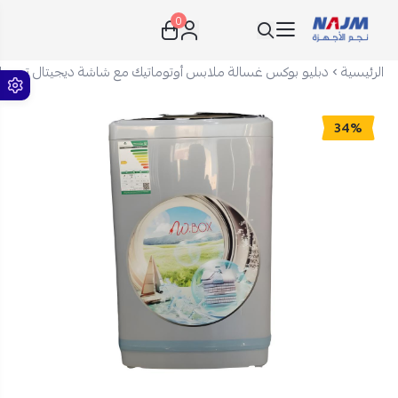
0
نجم الأجهزة
الرئيسية
دبليو بوكس غسالة ملابس أوتوماتيك مع شاشة ديجيتال تحميل علوي 10 كغ فض
34%