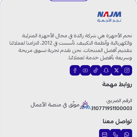
المنتج:
دفاية كهربائية
العلامة التجارية:
اكسبير
الموديل:
XP18EH
اللون:
أبيض
النوع:
هالوجين
نجم الأجهزة هي شركة رائدة في مجال الأجهزة المنزلية
القدرة:
2000 واط
والكهربائية وأنظمة التكييف. تأسست في 2012، التزامنا لعملائنا
عدد الشمعات:
4
بتقديم أفضل المنتجات. نحن نقدم تجربة تسوق مريحة
الضمان:
سنتان
وسريعة بأفضل خدمة لعملائنا.
بلد الصنع:
الصين
دفاية اكسبير 4 شمعات هالوجين: أداء
روابط مهمة
دافئ يلائم كل غرفة!
الرقم الضريبي
موثّق في منصة الأعمال
310771951100003
قدرة 2000 واط:
دفاية 2000 واط تمنحك تدفئة
سريعة ومباشرة.
تواصل معنا
4 شمعات هالوجين:
توزيع حرارة فعال لتدفئة
الغرفة بشكل متوازن.