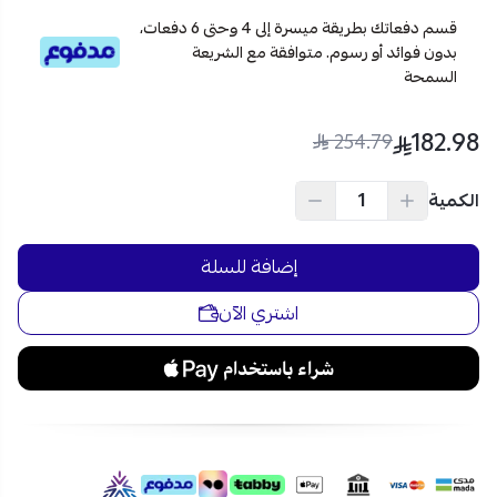
قسم دفعاتك بطريقة ميسرة إلى 4 وحتى 6 دفعات،
اطلب الآن دفاية هالوجين اكسبير XP18EH واستمتع بدفء يدوم
بدون فوائد أو رسوم. متوافقة مع الشريعة
طوال الشتاء! تسوقها بالتقسيط المريح عبر تابي وتمارا من متجر
السمحة
نجم الأجهزة في السعودية وبأفضل الأسعار!
182.98
254.79
الكمية
إضافة للسلة
اشتري الآن