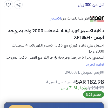
أقل من 300 ريال
اكسبير
انقر هنا للمزيد من
دفاية اكسبير كهربائية 4 شمعات 2000 واط بمروحة -
أبيض - XP18EH
احصل على دفء فوري مع دفاية اكسبير الكهربائية 4 شمعات
2000 واط!
استمتع بحرارة سريعة ومريحة في منزلك مع افضل
دفاية بمروحة
من اكسبير 4 شمعات
، المصممة لتوفير تدفئة فعّالة بفضل
قدرتها
قراءة المزيد
2000 واط
. تأتي بلون
أبيض
أنيق ينسجم مع مختلف المساحات،
رقم الموديل :
2900031
مما يجعلها خيارًا مثاليًا لأيام الشتاء الباردة.
182.98 SAR
السعر شامل الضريبة
254.79
مواصفات دفاية Xper الكهربائية 2000 واط – أبيض:
وفر 71.81 ر.س
المنتج:
دفاية كهربائية
خصم 28%
العلامة التجارية:
اكسبير
الموديل:
XP18EH