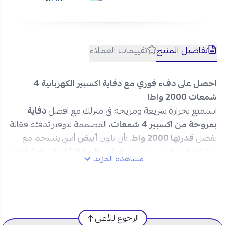
تفاصيل المنتج
تقييمات العملاء
احصل على دفء فوري مع دفاية اكسبير الكهربائية 4
شمعات 2000 واط!
استمتع بحرارة سريعة ومريحة في منزلك مع افضل
دفاية
بمروحة من اكسبير 4 شمعات
، المصممة لتوفير تدفئة فعّالة
بفضل
قدرتها 2000 واط
. تأتي بلون
أبيض
أنيق ينسجم مع
مختلف المساحات، مما يجعلها خيارًا مثاليًا لأيام الشتاء الباردة.
مشاهدة المزيد
مواصفات دفاية Xper الكهربائية 2000
واط – أبيض:
الرجوع للأعلى