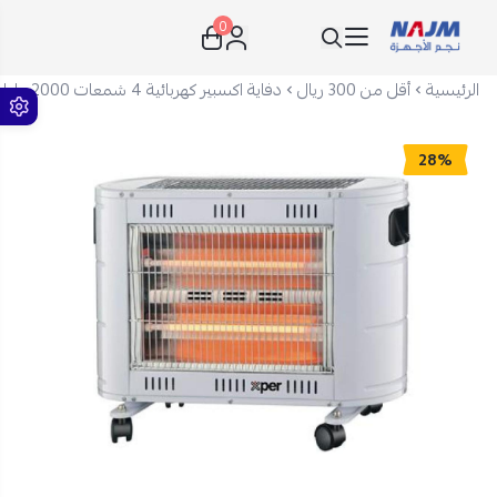
0
نجم الأجهزة
الرئيسية
أقل من 300 ريال
دفاية اكسبير كهربائية 4 شمعات 2000 واط بمروحة - أبيض - XP18EH
28%