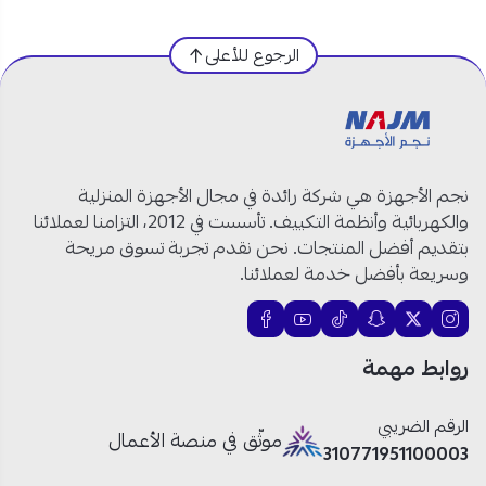
مواصفات نشافة زي.ترست 8 كغ في السعودية:
الرجوع للأعلى
العلامة التجارية:
زي.ترست
رقم الموديل:
ZFD8S
النوع:
نشافة ملابس
السعة:
8 كغ
عدد البرامج:
16 برنامج
نجم الأجهزة هي شركة رائدة في مجال الأجهزة المنزلية
نوع التجفيف:
تكثيف مع مكثف داخلي
والكهربائية وأنظمة التكييف. تأسست في 2012، التزامنا لعملائنا
الشاشة:
LED
بتقديم أفضل المنتجات. نحن نقدم تجربة تسوق مريحة
التحكم:
إلكتروني سهل وواضح
وسريعة بأفضل خدمة لعملائنا.
الأمان:
قفل حماية للأطفال + صمام أمان في
السخان
الخصائص:
تأخير التشغيل – إيقاف مؤقت – مضاد
روابط مهمة
التجاعيد
برامج خاصة:
ملابس صوفية، تجفيف قوي
اللون:
فضي
الرقم الضريبي
موثّق في منصة الأعمال
310771951100003