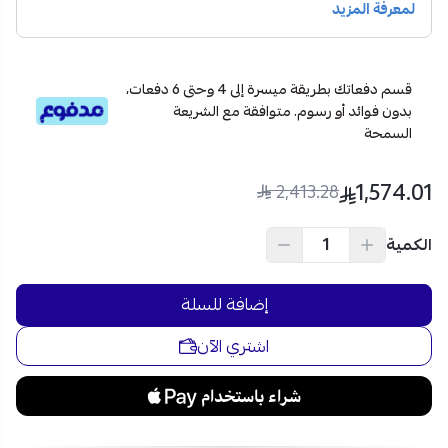
الحاجة.
مضاد التجاعيد
: يقلل الحاجة للكي بعد التجفيف،
لتوفير
الوقت والجهد.
تحكم سهل وشاشة LED واضحة
: تتيح
اختيار البرنامج
قسم دفعاتك بطريقة ميسرة إلى 4 وحتى 6 دفعات،
المناسب بسهولة
ومتابعة حالة التجفيف بدقة.
بدون فوائد أو رسوم. متوافقة مع الشريعة
أمان كامل للأطفال وحماية من الحرارة
: قفل أمان وصمام
السمحة
حماية في السخان
لتجنب أي مخاطر أثناء التشغيل.
1,574.01
2,413.28
اطلب نشافة زي.ترست 8 كغ مع 16 برنامج تجفيف الآن عبر متجر
نجم لتجفيف سريع وآمن مع خدمة الشحن السريع والأمن لكافة
الكمية
مدن السعودية، مع إمكانية الدفع بالتقسيط على 4 دفعات عبر
تمارا وتابي.
إضافة للسلة
اشتري الآن