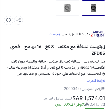
زيترست
انقر هنا للمزيد من
ز.يترست نشافة مع مكثف - 8 كغ - 16 برنامج – فضي -
ZFD8S
هل تبحثين عن نشافة تمنحك ملابس جافة وناعمة دون تلف
الأقمشة؟
نشافة زي.ترست 8 كغ تقدم أداءً متقدمًا وسرعة عالية
في التجفيف،
مع الحفاظ على جودة الملابس وحمايتها من
التجاعيد والتلف مع تصميم عصري تعد مجففة ملابس زي.
قراءة المزيد
ترست الخيار المثالي لأي مطبخ أو غرفة غسيل، مع 16 برنامج متنوع
رقم الموديل :
2000044
يلبي جميع احتياجاتك، حتى الملابس الحساسة والصوفية.
1,574.01 SAR
السعر شامل الضريبة
2,413.28
مواصفات نشافة زي.ترست 8 كغ في السعودية:
وفر 839.27 ر.س