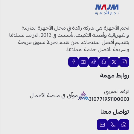
حجم الشاشة:
85 بوصة
دقة العرض:
4K كريستال UHD
معدل التحديث:
60 هرتز
نجم الأجهزة هي شركة رائدة في مجال الأجهزة المنزلية
المعالج:
Crystal Processor 4K
والكهربائية وأنظمة التكييف. تأسست في 2012، التزامنا لعملائنا
نظام التشغيل:
Tizen
بتقديم أفضل المنتجات. نحن نقدم تجربة تسوق مريحة
التصميم:
MetalStream
وسريعة بأفضل خدمة لعملائنا.
الحماية:
Samsung Knox Security
اللون:
أسود
روابط مهمة
شاشة سامسونج بدقة كريستال 4K UHD: تجربة مشاهدة
الرقم الضريبي
بحجم استثنائي!
موثّق في منصة الأعمال
310771951100003
شاشة عملاقة مقاس 85 بوصة:
تمنحك تجربة مشاهدة
تواصل معنا
غامرة تجعل الأفلام والمباريات أكثر متعة، وتناسب المجالس
الكبيرة وغرف المعيشة الواسعة.
دقة 4K UHD فائقة الوضوح:
تعرض تفاصيل دقيقة