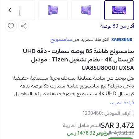
أكبر من 80 بوصة
سامسونج
انقر هنا للمزيد من
سامسونج شاشة 85 بوصة سمارت - دقة UHD
كريستال 4K - نظام تشغيل Tizen - موديل
UA85U8000FUXSA
هل تبحث عن شاشة عملاقة تمنحك تجربة سينمائية حقيقية
داخل منزلك؟ مع
سامسونج شاشة سمارت 85 بوصة بدقة
كريستال 4K UHD
ستستمتع بصورة مذهلة مليئة بالتفاصيل
والألوان الواقعية. لتحسين جودة المحتوى المعروض، إلى جانب
قراءة المزيد
نظام تشغيل Tizen الذكي
، مع حماية متقدمة للخصوصية بفضل
رقم الموديل :
1200480
Samsung Knox Security.
3,472 SAR
السعر شامل الضريبة
4,950.32
مواصفات سامسونج شاشة 85 بوصة سمارت في السعودية:
وفر 1478.32 ر.س