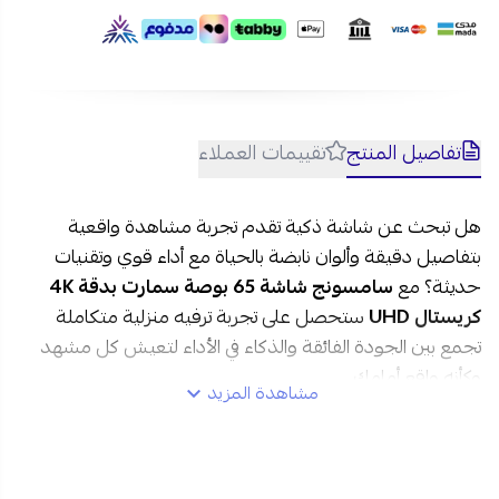
السعودية، وإمكانية التقسيط المريح على 4 دفعات بدون فوائد عبر
تمارا وتابي.
الأسئلة الشائعة حول شاشة تلفزيون سامسونج بنظام Tizen:
1- هل تدعم الشاشة تطبيقات البث مثل Netflix وYouTube؟
نعم، تعمل بنظام Tizen وتدعم جميع تطبيقات البث مثل
تفاصيل المنتج
تقييمات العملاء
Netflix وYouTube وDisney+ وAmazon Prime Video.
2- هل الشاشة مناسبة للألعاب الحديثة؟
هل تبحث عن شاشة ذكية تقدم تجربة مشاهدة واقعية
نعم، بفضل تقنيات VRR وALLM توفر تجربة ألعاب سلسة
بتفاصيل دقيقة وألوان نابضة بالحياة مع أداء قوي وتقنيات
واستجابة سريعة جداً.
3- هل يمكن ربطها بالهاتف؟
حديثة؟ مع
سامسونج شاشة 65 بوصة سمارت بدقة 4K
نعم، تدعم Apple AirPlay وSmartThings لعرض محتوى
كريستال UHD
ستحصل على تجربة ترفيه منزلية متكاملة
الهاتف بسهولة على الشاشة.
تجمع بين الجودة الفائقة والذكاء في الأداء لتعيش كل مشهد
وكأنه واقع أمامك.
مشاهدة المزيد
مواصفات سامسونج شاشة 65 بوصة سمارت في السعودية: