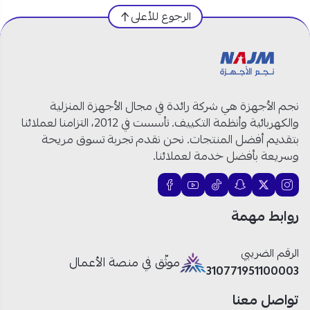
الماركة:
سامسونج
الرجوع للأعلى
رقم الموديل:
UA65U8000FUXZN
النوع:
شاشة سمارت
الحجم:
65 بوصة
نوع الشاشة:
Crystal UHD LED
الدقة:
4K UHD (3840 × 2160)
نجم الأجهزة هي شركة رائدة في مجال الأجهزة المنزلية
معدل التحديث:
50Hz
والكهربائية وأنظمة التكييف. تأسست في 2012، التزامنا لعملائنا
المعالج:
Crystal Processor 4K
بتقديم أفضل المنتجات. نحن نقدم تجربة تسوق مريحة
تقنيات الصورة:
HDR10+ / PurColor /
وسريعة بأفضل خدمة لعملائنا.
Contrast Enhancer
نظام التشغيل:
Tizen Smart TV
الصوت:
20W مع OTS Lite و Q-Symphony
روابط مهمة
المنافذ:
3 HDMI (eARC) / USB-A
الاتصال:
Wi-Fi 5 / Bluetooth 5.3
الألعاب:
ALLM / VRR / HGiG
الرقم الضريبي
موثّق في منصة الأعمال
التصميم:
MetalStream بدون حواف (Bezel-
310771951100003
less)
تواصل معنا
الذكاء:
SmartThings / Apple AirPlay /