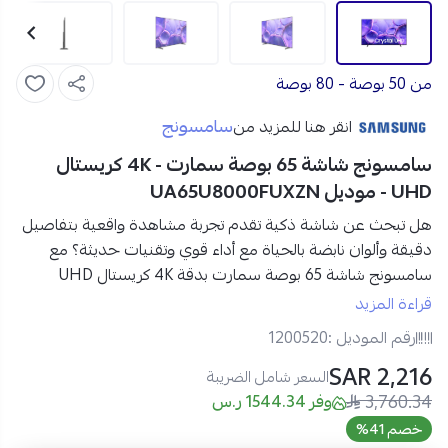
من 50 بوصة - 80 بوصة
سامسونج
انقر هنا للمزيد من
سامسونج شاشة 65 بوصة سمارت - 4K كريستال
UHD - موديل UA65U8000FUXZN
هل تبحث عن شاشة ذكية تقدم تجربة مشاهدة واقعية بتفاصيل
دقيقة وألوان نابضة بالحياة مع أداء قوي وتقنيات حديثة؟ مع
سامسونج شاشة 65 بوصة سمارت بدقة 4K كريستال UHD
ستحصل على تجربة ترفيه منزلية متكاملة تجمع بين الجودة
قراءة المزيد
الفائقة والذكاء في الأداء لتعيش كل مشهد وكأنه واقع أمامك.
رقم الموديل :
1200520
2,216 SAR
مواصفات سامسونج شاشة 65 بوصة سمارت في السعودية:
السعر شامل الضريبة
3,760.34
الماركة:
سامسونج
وفر 1544.34 ر.س
رقم الموديل:
UA65U8000FUXZN
خصم 41%