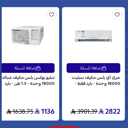
إضافة للسلة
إضافة للسلة
جرى آي بلس مكيف سبليت
دبليو بوكس بلس مكيف شباك
18000 وحدة - بارد فقط -
18000 وحدة - 1.5 طن - بارد
انفرتر - GWC18AVDXE
فقط - WBW18CPLUS
1136
2822
1638.75
3901.39