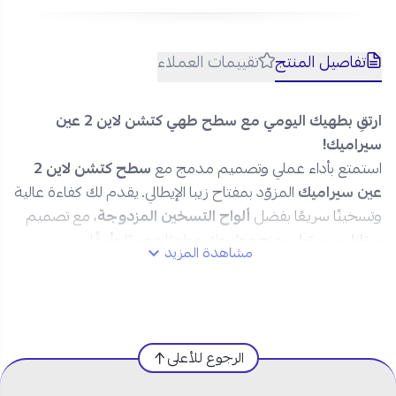
تفاصيل المنتج
تقييمات العملاء
ارتقِ بطهيك اليومي مع سطح طهي كتشن لاين 2 عين
سيراميك!
استمتع بأداء عملي وتصميم مدمج مع
سطح كتشن لاين 2
عين سيراميك
المزوّد بمفتاح زيبا الإيطالي. يقدم لك كفاءة عالية
وتسخينًا سريعًا بفضل
ألواح التسخين المزدوجة
، مع تصميم
ستانلس ستيل
يمنح مطبخك مظهرًا عصريًا وأنيقًا.
مشاهدة المزيد
مواصفات سطح كهرباء كتشن لاين 2
عين – ايطالي:
المنتج:
سطح كهرباء بلت ان
الرجوع للأعلى
العلامة التجارية:
كتشن لاين
الموديل:
JV2004