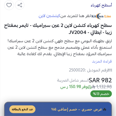
أسطح كهرباء
كيتشين لاين
انقر هنا للمزيد من
سطح كهرباء كتشن لاين 2 عين سيراميك - تايمر بمفتاح
زيبا - ايطالي - JV2004
ارتقِ بطهيك اليومي مع سطح طهي كتشن لاين 2 عين سيراميك!
استمتع بأداء عملي وتصميم مدمج مع
سطح كتشن لاين 2 عين
سيراميك
المزوّد بمفتاح زيبا الإيطالي. يقدم لك كفاءة عالية
وتسخينًا سريعًا بفضل
ألواح التسخين المزدوجة
، مع تصميم
قراءة المزيد
ستانلس ستيل
يمنح مطبخك مظهرًا عصريًا وأنيقًا.
رقم الموديل :
2500020
مواصفات سطح كهرباء كتشن لاين 2 عين – ايطالي:
982 SAR
المنتج:
سطح كهرباء بلت ان
السعر شامل الضريبة
1,132.98
العلامة التجارية:
كتشن لاين
وفر 150.98 ر.س
الموديل:
JV2004
خصم 13%
المقاس:
30 سم
عدد العيون:
2 لوح تسخين حجر
🔥
عرض حصري – خصم إضافي 6%
عند الدفع بالبطاقة
الصناعة:
إيطالية