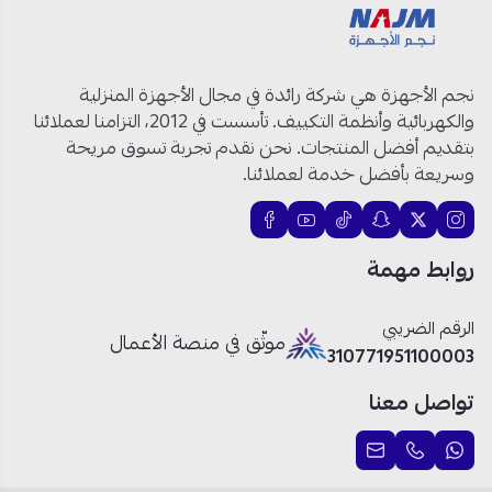
المقاس:
30 سم
عدد العيون:
2 لوح تسخين حجر
الصناعة:
إيطالية
نجم الأجهزة هي شركة رائدة في مجال الأجهزة المنزلية
التحكم:
لوحة تحكم قابلة للتخصيص
والكهربائية وأنظمة التكييف. تأسست في 2012، التزامنا لعملائنا
الشعلات:
بتقديم أفضل المنتجات. نحن نقدم تجربة تسوق مريحة
موقد كهرباء Ø 180 مم
وسريعة بأفضل خدمة لعملائنا.
موقد كهرباء Ø 145 مم
الإشعال:
إشعال ذاتي مدمج في المقبض
الخامة:
ستانلس ستيل
روابط مهمة
الإضافات:
شعلة مزدوجة دائرية
الرقم الضريبي
لمبة بيان للسخونة
موثّق في منصة الأعمال
310771951100003
الأبعاد:
500 × 300
تواصل معنا
سطح بلت ان كهرباء كتشن لاين: أداء
عملي بمساحة صغيرة!